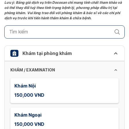
the
Lưu ý: Bảng giá dịch vụ trên Docosan chỉ mang tính chất tham khảo và
có thể thay đổi tuỳ theo tình trạng bệnh lý, phương pháp điều trị tại
question
phòng khám. Vui lòng trao đổi với phòng khám & bác sĩ về các chi phí
mark
dịch vụ trước khi tiến hành thăm khám & chữa bệnh.
key
to
get
the
keyboard
Khám tại phòng khám
shortcuts
for
KHÁM / EXAMINATION
changing
dates.
Khám Nội
150,000 VND
Khám Ngoại
150,000 VND