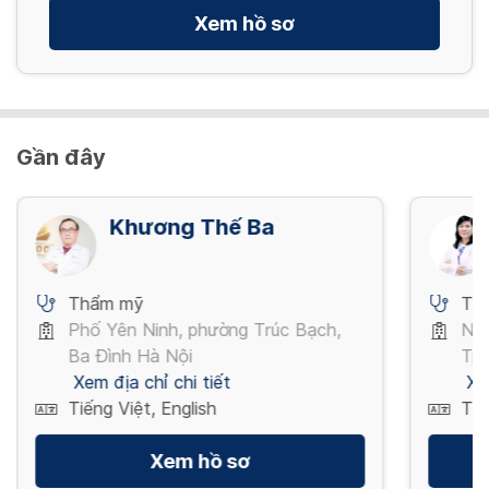
Xem hồ sơ
Gần đây
Khương Thế Ba
Thẩm mỹ
Th
Phố Yên Ninh, phường Trúc Bạch,
Ngô
Ba Đình Hà Nội
Tp 
Xem địa chỉ chi tiết
Xe
Tiếng Việt, English
Tiế
Xem hồ sơ