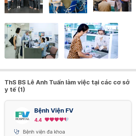
the
keyboard
shortcuts
for
changing
dates.
ThS BS Lê Anh Tuấn làm việc tại các cơ sở
y tế (1)
Bệnh Viện FV
4.4
Bệnh viện đa khoa