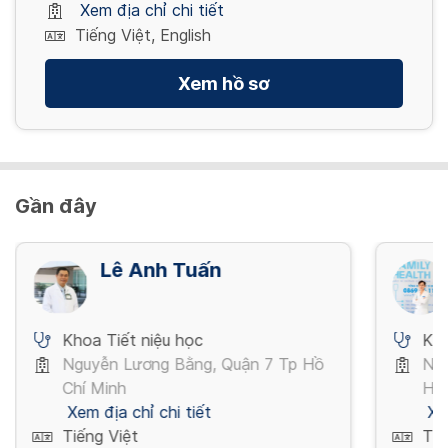
Xem địa chỉ chi tiết
Tiếng Việt, English
Xem hồ sơ
Gần đây
Lê Anh Tuấn
Khoa Tiết niệu học
Kho
Nguyễn Lương Bằng, Quận 7 Tp Hồ
Ngu
Chí Minh
Hồ 
Xem địa chỉ chi tiết
Xe
Tiếng Việt
Tiế