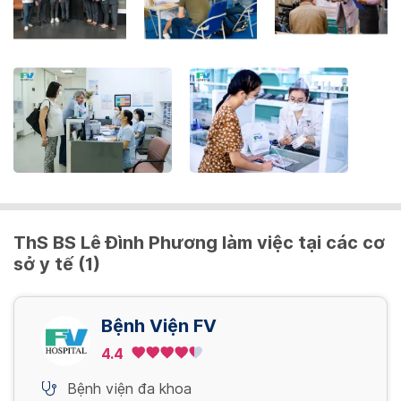
the
keyboard
shortcuts
for
changing
dates.
ThS BS Lê Đình Phương làm việc tại các cơ
sở y tế (1)
Bệnh Viện FV
4.4
Bệnh viện đa khoa