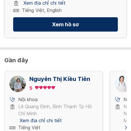
Xem địa chỉ chi tiết
Tiếng Việt, English
Xem hồ sơ
Gần đây
Nguyễn Thị Kiều Tiên
5
Nội khoa
Nội
Lê Quang Định, Bình Thạnh Tp Hồ
Ngu
Chí Minh
Ngu
Xem địa chỉ chi tiết
Mi
Tiếng Việt
Xe