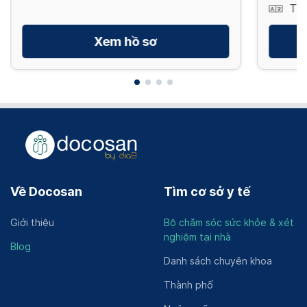
Tiế
Xem hồ sơ
Về Docosan
Tìm cơ sở y tế
Giới thiệu
Bộ chăm sóc sức khỏe & xét
nghiệm tại nhà
Blog
Danh sách chuyên khoa
Thành phố