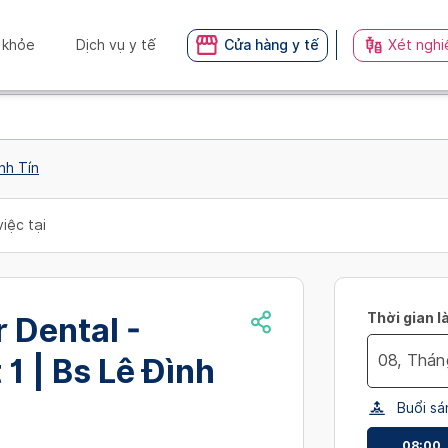
 khỏe
Dịch vụ y tế
Cửa hàng y tế
Xét nghi
ình Tín
iệc tại
Thời gian l
 Dental -
 1 | Bs Lê Đình
Navigate
Buổi sá
forward
to
08:00