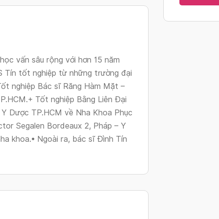
changing
dates.
ó học vấn sâu rộng với hơn 15 năm
S Tín tốt nghiệp từ những trường đại
Tốt nghiệp Bác sĩ Răng Hàm Mặt –
.HCM.+ Tốt nghiệp Bằng Liên Đại
 – Y Dược TP.HCM về Nha Khoa Phục
ctor Segalen Bordeaux 2, Pháp – Y
 khoa.• Ngoài ra, bác sĩ Đình Tín