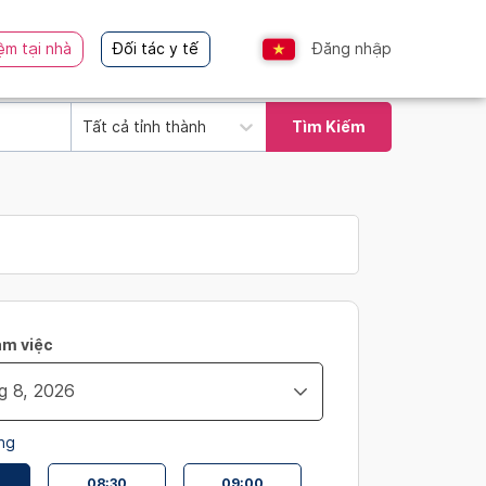
ệm tại nhà
Đối tác y tế
Đăng nhập
Tất cả tỉnh thành
Tìm Kiếm
àm việc
ng
08:30
09:00