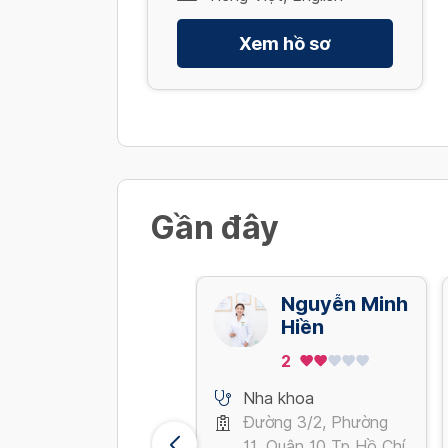
Xem hồ sơ
Gần đây
Nguyen Thi
Nguyễn Minh
Thu Thuy
Hiền
5
2
Nha khoa
Nha khoa
Đồng Văn Cống,
Đường 3/2, Phường
Phường Thạnh Mỹ
11, Quận 10 Tp Hồ Chí