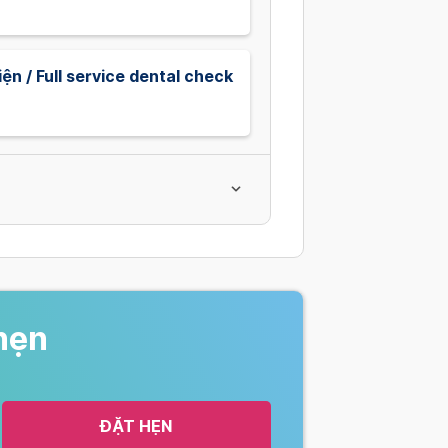
ện / Full service dental check
hẹn
ĐẶT HẸN