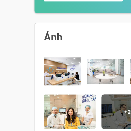
Phim CT
400,000 VND
Ảnh
Cạo vôi
400,000 - 900,000 VND
Nhổ răng
400,000 - 700,000 VND
Trám răng
400,000 - 900,000 VND
+
2
Xem thêm