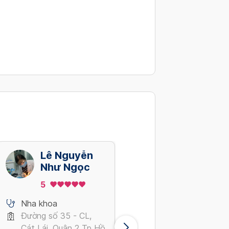
Lê Nguyễn
Nguyen Thi
Như Ngọc
Thu Thuy
5
5
Nha khoa
Nha khoa
Đường số 35 - CL,
Đồng Văn Cống,
Cát Lái, Quận 2 Tp Hồ
Phường Thạnh Mỹ