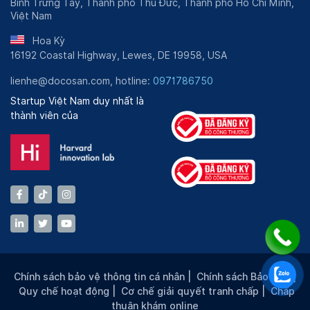
Bình Trưng Tây, Thành phố Thủ Đức, Thành phố Hồ Chí Minh,
Việt Nam
Hoa Kỳ
16192 Coastal Highway, Lewes, DE 19958, USA
lienhe@docosan.com, hotline:
0971786750
Startup Việt Nam duy nhất là
thành viên của
Chính sách bảo vệ thông tin cá nhân
|
Chính sách Bảo mật
|
Quy chế hoạt động
|
Cơ chế giải quyết tranh chấp
|
Chấp
thuận khám online