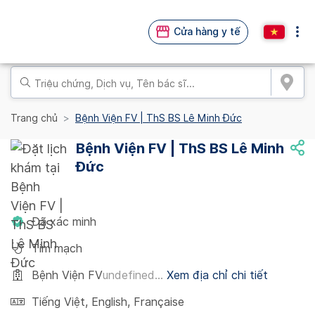
Cửa hàng y tế
Trang chủ
Bệnh Viện FV | ThS BS Lê Minh Đức
Bệnh Viện FV | ThS BS Lê Minh
Đức
Đã xác minh
Tim mạch
Bệnh Viện FV
undefined...
Xem địa chỉ chi tiết
Tiếng Việt
,
English
,
Française