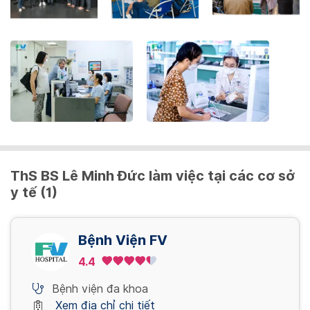
the
keyboard
shortcuts
for
changing
dates.
ThS BS Lê Minh Đức làm việc tại các cơ sở
y tế (1)
Bệnh Viện FV
4.4
Bệnh viện đa khoa
Xem địa chỉ chi tiết