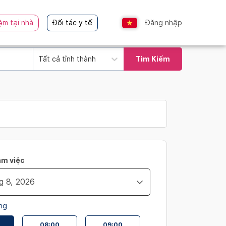
ệm tại nhà
Đối tác y tế
Đăng nhập
Tất cả tỉnh thành
Tìm Kiếm
àm việc
ng
08:00
09:00