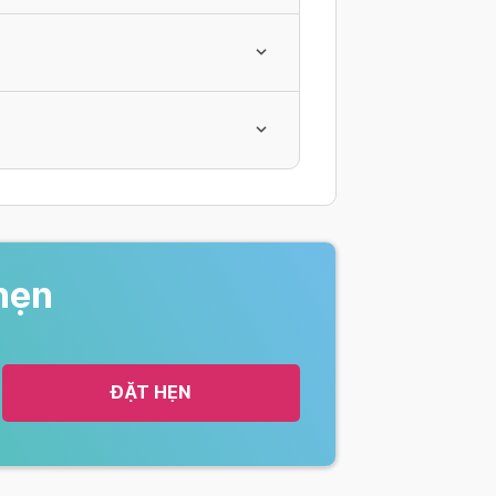
hẹn
ĐẶT HẸN