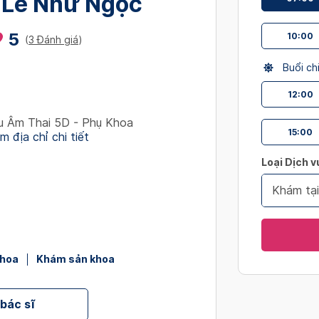
 Lê Như Ngọc
interact
with
5
10:00
(
3 Đánh giá
)
the
calendar
Buổi ch
and
select
12:00
a
u Âm Thai 5D - Phụ Khoa
date.
15:00
m địa chỉ chi tiết
Press
the
Loại Dịch v
question
Khám tạ
mark
key
to
get
khoa
Khám sản khoa
the
keyboard
shortcut
 bác sĩ
for