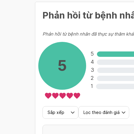
490,000 VND
Phản hồi từ bệnh nh
Siêu âm vú
Phản hồi từ bệnh nhân đã thực sự thăm khá
280,000 VND
5
5
4
3
2
1
Sắp xếp
Lọc theo đánh giá