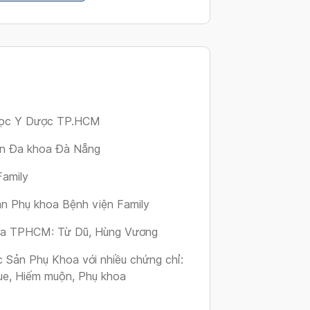
changing
dates.
i học Y Dược TP.HCM
ện Đa khoa Đà Nẵng
Family
n Phụ khoa Bệnh viện Family
 của TPHCM: Từ Dũ, Hùng Vương
c Sản Phụ Khoa với nhiều chứng chỉ:
que, Hiếm muộn, Phụ khoa