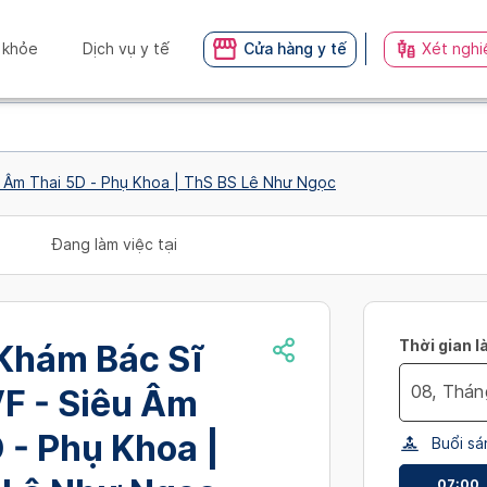
 khỏe
Dịch vụ y tế
Cửa hàng y tế
Xét nghi
 Âm Thai 5D - Phụ Khoa | ThS BS Lê Như Ngọc
Đang làm việc tại
Thời gian l
Khám Bác Sĩ
F - Siêu Âm
Navigate
 - Phụ Khoa |
Buổi sá
forward
to
07:00