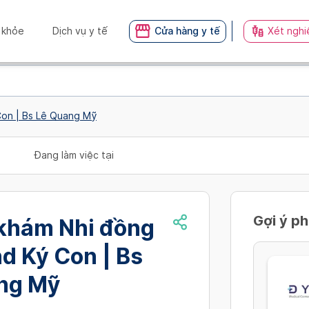
 khỏe
Dịch vụ y tế
Cửa hàng y tế
Xét nghi
on | Bs Lê Quang Mỹ
Đang làm việc tại
Gợi ý p
khám Nhi đồng
d Ký Con | Bs
ng Mỹ