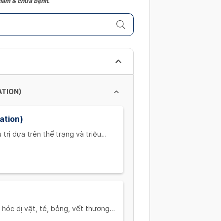
 khám & chữa bệnh.
TION)
ation)
rị dựa trên thể trạng và triệu
ecommend treatment based on the
 hóc dị vật, té, bỏng, vết thương
caused by: swallowing objects,