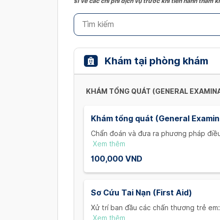
sĩ về các chi phí dịch vụ trước khi tiến hành thăm
Khám tại phòng khám
KHÁM TỔNG QUÁT (GENERAL EXAMINA
Khám tổng quát (General Examin
Chẩn đoán và đưa ra phương pháp điều t
chứng của bệnh nhi. (Diagnose and r
Xem thêm
child's condition and symptoms.)
100,000 VND
Sơ Cứu Tai Nạn (First Aid)
Xử trí ban đầu các chấn thương trẻ em:
phần mềm. (First aid for child injuries 
Xem thêm