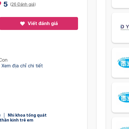
5
(
26 Đánh giá
)
Viết đánh giá
 Con
Xem địa chỉ chi tiết
)
Nhi khoa tổng quát
thần kinh trẻ em