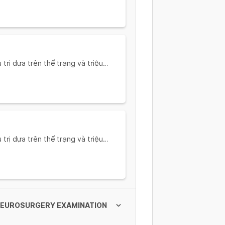
rị dựa trên thể trạng và triệu
ổ mũi... (Diagnose and recommend
ion and symptoms: Fever, sore
rị dựa trên thể trạng và triệu
ón,viêm (Diagnose and recommend
ion and symptoms: Diarrhea,
(NEUROSURGERY EXAMINATION