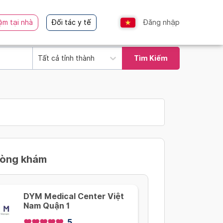
ệm tại nhà
Đối tác y tế
Đăng nhập
Tất cả tỉnh thành
Tìm Kiếm
hòng khám
DYM Medical Center Việt
Nam Quận 1
5