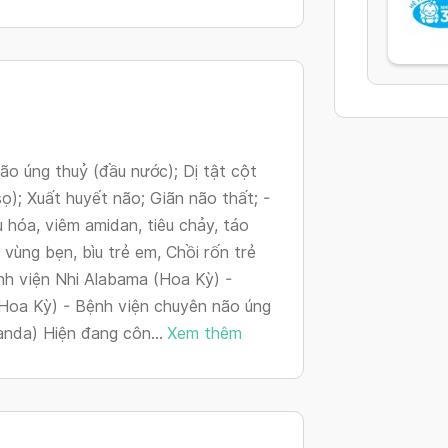
o úng thuỷ (đầu nước); Dị tật cột
sọ); Xuất huyết não; Giãn não thất; -
u hóa, viêm amidan, tiêu chảy, táo
vùng bẹn, bìu trẻ em, Chồi rốn trẻ
ệnh viện Nhi Alabama (Hoa Kỳ) -
Hoa Kỳ) - Bệnh viện chuyên não úng
anda) Hiện đang côn...
Xem thêm