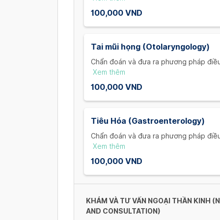
falling, burning, soft tissue injuries.)
100,000 VND
Tai mũi họng (Otolaryngology)
Chẩn đoán và đưa ra phương pháp điều t
chứng của bệnh nhi: Sốt, viêm họng, s
Xem thêm
treatment based on the child's condit
100,000 VND
throat, runny nose ...)
Tiêu Hóa (Gastroenterology)
Chẩn đoán và đưa ra phương pháp điều t
chứng của bệnh nhi: Tiêu chảy, táo b
Xem thêm
treatment based on the child's condit
100,000 VND
constipation...)
KHÁM VÀ TƯ VẤN NGOẠI THẦN KINH 
AND CONSULTATION)