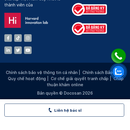
thành viên của
Chính sách bảo vệ thông tin cá nhân
|
Chính sách Bảo mật
|
Bác sĩ Lê Quang Quốc Ánh có hơn 30 năm gắn bó với nghề
Quy chế hoạt động
|
Cơ chế giải quyết tranh chấp
|
Chấp
thuận khám online
Bản quyền © Docosan 2026
Quá trình đào tạo và công tác
Tốt nghiệp Bác sĩ Đa khoa - Trường Đại học Y
Liên hệ bác sĩ
dược Thành phố Hồ Chí Minh
Tốt nghiệp Bác sĩ Chuyên khoa I - Trường Đại học
Y dược Thành phố Hồ Chí Minh (năm 1987)