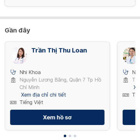
Gần đây
Trần Thị Thu Loan
Nhi Khoa
Nh
Nguyễn Lương Bằng, Quận 7 Tp Hồ
Thụ
Chí Minh
Xe
Xem địa chỉ chi tiết
Tiế
Tiếng Việt
Xem hồ sơ