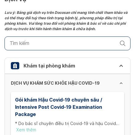
Press
the
Lưu ý: Bảng giá dịch vụ trên Docosan chỉ mang tính chất tham khảo và
có thể thay đổi tuỳ theo tình trạng bệnh lý, phương pháp điều trị tại
question
phòng khám. Vui lòng trao đổi với phòng khám & bác sĩ về các chi phí
mark
dịch vụ trước khi tiến hành thăm khám & chữa bệnh.
key
to
get
the
keyboard
Khám tại phòng khám
shortcuts
for
DỊCH VỤ KHÁM SỨC KHỎE HẬU COVID-19
changing
dates.
Gói khám Hậu Covid-19 chuyên sâu /
Intensive Post Covid-19 Examination
Package
* Do bác sĩ chuyên điều trị Covid-19 và hậu Covid-
19 đảm nhận ** Gói khám bao gồm: 1. Khám lâm
Xem thêm