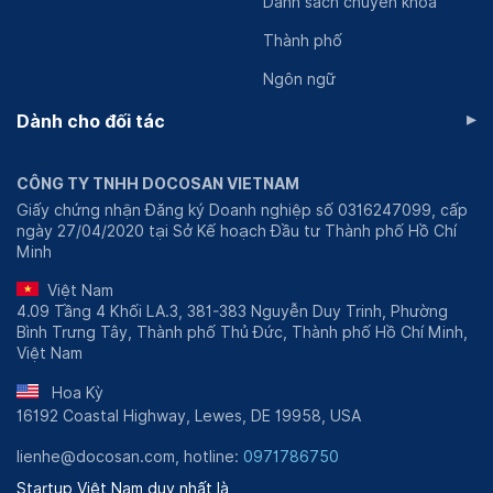
Danh sách chuyên khoa
soi can thiệp và điều trị Ngoại khoa Phẫu thuật nội soi,
Thành phố
bác sĩ đã giúp không ít bệnh nhân trở lại cuộc sống
thường ngày. Dù vậy, bác sĩ vẫn không ngừng tìm tỏi,
Ngôn ngữ
nghiên cứu và bổ sung thêm các kiến thức mới.
▸
Dành cho đối tác
Hiện nay, bác sĩ Lê Quang Quốc Ánh đang công tác
chính tại Phòng khám Đa khoa Quốc tế Golden
Healthcare và một số đơn vị khác như Bệnh viện Đa
CÔNG TY TNHH DOCOSAN VIETNAM
khoa Tâm Trí - Sài Gòn.
Giấy chứng nhận Đăng ký Doanh nghiệp số 0316247099, cấp
ngày 27/04/2020 tại Sở Kế hoạch Đầu tư Thành phố Hồ Chí
Ngoài hình ảnh là một bác sĩ giỏi, Lê Quang Quốc Ánh
Minh
còn là tác giả của 27 công trình nghiên cứu về Nội soi
Việt Nam
trong và ngoài nước. Trong đó có cả công trình nghiên
4.09 Tầng 4 Khối LA.3, 381-383 Nguyễn Duy Trinh, Phường
cứu cấp Quốc gia về Sỏi mật. Hơn thế, ông còn tham
Bình Trưng Tây, Thành phố Thủ Đức, Thành phố Hồ Chí Minh,
gia biên soạn hơn 15 bài giảng, đã xuất bản trong 2 tập
Việt Nam
Triệu chứng và Bệnh học ngoại khoa của Trung tâm
Hoa Kỳ
Đào tạo và Bồi dưỡng Cán bộ Y tế Thành phố Hồ Chí
16192 Coastal Highway, Lewes, DE 19958, USA
Minh.
lienhe@docosan.com, hotline:
0971786750
Startup Việt Nam duy nhất là