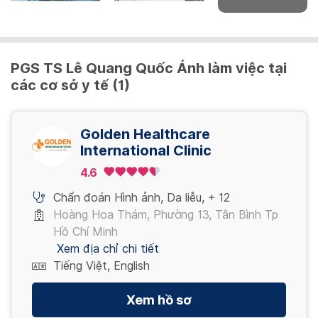
TrisureCarrier
2,500,000 VND
Phẫu thuật vá da diện tích <5cm2 / Skin
patch surgery <5cm2
PGS TS Lê Quang Quốc Ánh làm việc tại
Xem thêm
các cơ sở y tế (1)
2,000,000 VND
Xem thêm
Golden Healthcare
International Clinic
4.6
Chẩn đoán Hình ảnh
,
Da liễu
,
+ 12
Hoàng Hoa Thám, Phường 13, Tân Bình Tp
Hồ Chí Minh
Xem địa chỉ chi tiết
Tiếng Việt, English
Xem hồ sơ