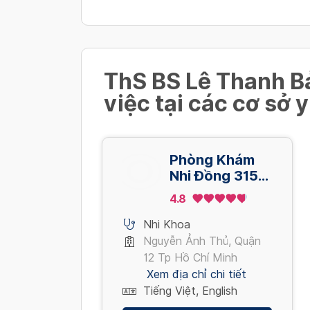
Synflorix
Các bệnh do phế cầu
1,040,000 VND
ThS BS Lê Thanh B
việc tại các cơ sở y
Prevenar 13
Các bệnh do phế cầu
1,290,000 VND
Phòng Khám
Nhi Đồng 315 -
Xem thêm
Chi Nhánh
4.8
Nguyễn Ảnh
Thủ - Quận 12
Nhi Khoa
Nguyễn Ảnh Thủ, Quận
12 Tp Hồ Chí Minh
Xem địa chỉ chi tiết
Tiếng Việt, English