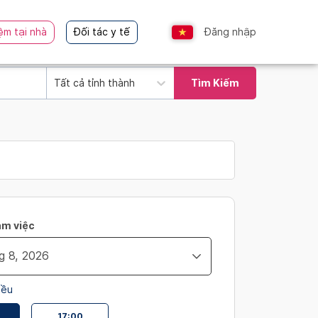
ệm tại nhà
Đối tác y tế
Đăng nhập
Tất cả tỉnh thành
Tìm Kiếm
àm việc
iều
17:00