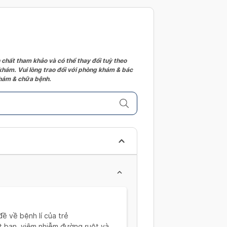
 chất tham khảo và có thể thay đổi tuỳ theo
 khám. Vui lòng trao đổi với phòng khám & bác
 khám & chữa bệnh.
ề về bệnh lí của trẻ
át ban, viêm nhiễm đường ruột và