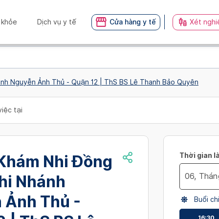
 khỏe
Dịch vụ y tế
Cửa hàng y tế
Xét nghi
ánh Nguyễn Ảnh Thủ - Quận 12 | ThS BS Lê Thanh Bảo Quyên
iệc tại
Thời gian l
Khám Nhi Đồng
Chi Nhánh
Navigate
 Ảnh Thủ -
Buổi ch
forward
to
16:30