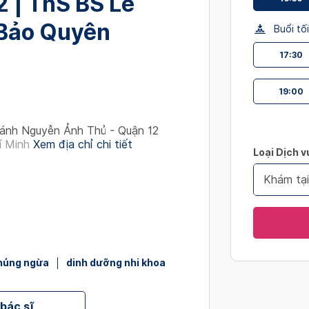
 | ThS BS Lê
interact
with
Bảo Quyên
Buổi tối
the
17:30
calendar
and
select
19:00
a
date.
ánh Nguyễn Ảnh Thủ - Quận 12
Press
í Minh
Xem địa chỉ chi tiết
Loại Dịch v
the
question
Khám tạ
mark
key
to
get
the
hủng ngừa
dinh dưỡng nhi khoa
keyboard
shortcut
for
 bác sĩ