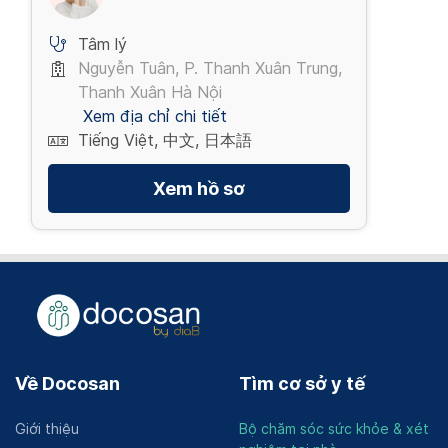
Tâm lý
Nguyễn Tuân, P. Thanh Xuân Trung,
Thanh Xuân Hà Nội
Xem địa chỉ chi tiết
Tiếng Việt, 中文, 日本語
Xem hồ sơ
Về Docosan
Tìm cơ sở y tế
Giới thiệu
Bộ chăm sóc sức khỏe & xét