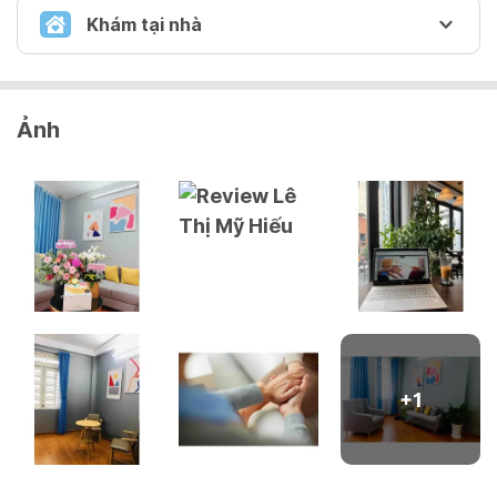
Khám tại nhà
THAM VẤN TẬN NHÀ
Ảnh
Tham vấn tận nhà
2,500,000 VND/ phiên
+
1