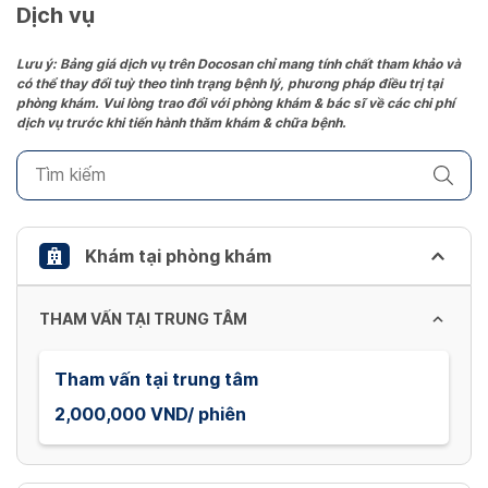
date.
Dịch vụ
Press
the
Lưu ý: Bảng giá dịch vụ trên Docosan chỉ mang tính chất tham khảo và
có thể thay đổi tuỳ theo tình trạng bệnh lý, phương pháp điều trị tại
question
phòng khám. Vui lòng trao đổi với phòng khám & bác sĩ về các chi phí
mark
dịch vụ trước khi tiến hành thăm khám & chữa bệnh.
key
to
get
the
keyboard
Khám tại phòng khám
shortcuts
for
THAM VẤN TẠI TRUNG TÂM
changing
dates.
Tham vấn tại trung tâm
2,000,000 VND/ phiên