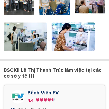
get
the
keyboard
shortcuts
for
changing
dates.
BSCKII Lê Thị Thanh Trúc làm việc tại các
cơ sở y tế (1)
Bệnh Viện FV
4.4