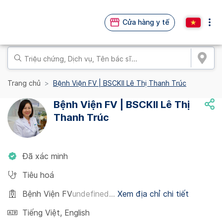
Cửa hàng y tế
Trang chủ
Bệnh Viện FV | BSCKII Lê Thị Thanh Trúc
Bệnh Viện FV | BSCKII Lê Thị
Thanh Trúc
Đã xác minh
Tiêu hoá
Bệnh Viện FV
undefined...
Xem địa chỉ chi tiết
Tiếng Việt
,
English