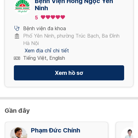
Bệnh Viện Hồng Ngọc Yên
Ninh
Nội soi tiêu hóa NBI mê (đã bao gồm thụt
5
tháo)
5,280,000 VND/ Gói
Bệnh viện đa khoa
Phố Yên Ninh, phường Trúc Bạch, Ba Đình
Hà Nội
Xem địa chỉ chi tiết
Tiếng Việt, English
Xem hồ sơ
Gần đây
Phạm Đức Chính