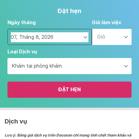
Đặt hẹn
Ngày tháng
Giờ làm việc
Giờ
Navigate
Loại Dịch vụ
forward
to
Khám tại phòng khám
interact
with
the
ĐẶT HẸN
calendar
and
select
a
date.
Dịch vụ
Press
the
Lưu ý: Bảng giá dịch vụ trên Docosan chỉ mang tính chất tham khảo và