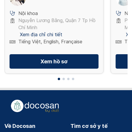
Nội khoa
Nội
Nguyễn Lương Bằng, Quận 7 Tp Hồ
Phư
Chí Minh
Mi
Xem địa chỉ chi tiết
Xe
Tiếng Việt, English, Française
Tiế
Xem hồ sơ
Về Docosan
Tìm cơ sở y tế