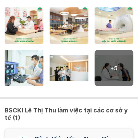
16,500,000 VND/ Gói
Nội soi dạ dày NBI mê
2,480,000 VND/ Gói
Nội soi đại tràng NBI (đã bao gồm thụt tháo)
2,400,000 VND/ Gói
+
5
Nội soi đại tràng NBI mê (đã bao gồm thụt
tháo)
3,200,000 VND/ Gói
BSCKI Lê Thị Thu làm việc tại các cơ sở y
tế (1)
Nội soi tiêu hóa NBI (đã bao gồm thụt tháo)
4,080,000 VND/ Gói