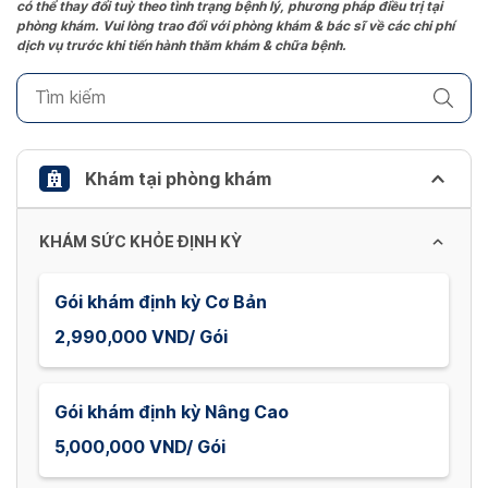
có thể thay đổi tuỳ theo tình trạng bệnh lý, phương pháp điều trị tại
question
phòng khám. Vui lòng trao đổi với phòng khám & bác sĩ về các chi phí
mark
dịch vụ trước khi tiến hành thăm khám & chữa bệnh.
key
to
get
the
keyboard
Khám tại phòng khám
shortcuts
for
KHÁM SỨC KHỎE ĐỊNH KỲ
changing
dates.
Gói khám định kỳ Cơ Bản
2,990,000 VND/ Gói
Gói khám định kỳ Nâng Cao
5,000,000 VND/ Gói