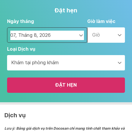
Đặt hẹn
Ngày tháng
Giờ làm việc
Giờ
Navigate
Loại Dịch vụ
forward
to
Khám tại phòng khám
interact
with
the
ĐẶT HẸN
calendar
and
select
a
date.
Dịch vụ
Press
the
Lưu ý: Bảng giá dịch vụ trên Docosan chỉ mang tính chất tham khảo và