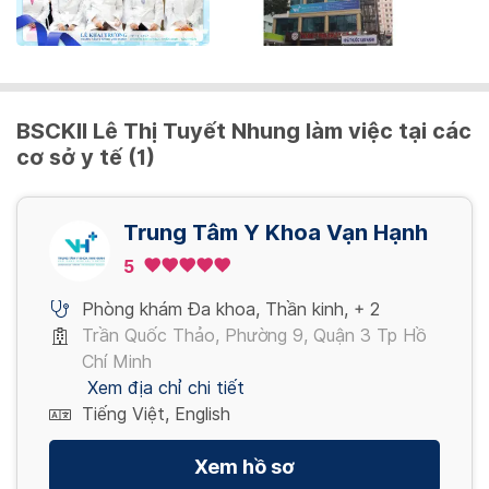
Chụp Xquang hàm chếch bên phải
Tập vận động các chi và thân mình
Chọc hút tế bào phần mềm dưới hướng dẫn
250,000 VND/ Lần
300,000 VND/ Lần
Xem thêm
Anti-dsDNA
của siêu âm
450,000 VND/ Lần
2,300,000 VND/ Lần
Chụp Xquang hàm chếch bên trái
Kỹ thuật PNF
BSCKII Lê Thị Tuyết Nhung làm việc tại các
Xem thêm
cơ sở y tế (1)
250,000 VND/ Lần
200,000 VND/ Lần
PANEL 1/4
1,200,000 VND/ Lần
Xem thêm
Trung Tâm Y Khoa Vạn Hạnh
Chụp Xquang xương chính mũi nghiêng
Xem thêm
5
250,000 VND/ Lần
Phòng khám Đa khoa
,
Thần kinh
,
+ 2
Xem thêm
Trần Quốc Thảo, Phường 9, Quận 3 Tp Hồ
Chí Minh
Xem địa chỉ chi tiết
Tiếng Việt, English
Xem hồ sơ