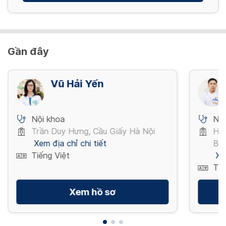
Gần đây
Vũ Hải Yến
Nội khoa
Nội
Trần Duy Hưng, Cầu Giấy Hà Nội
Ho
Xem địa chỉ chi tiết
Bìn
Tiếng Việt
Xe
Tiế
Xem hồ sơ