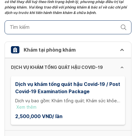
có thể thay đổi tuỳ theo tình trạng bệnh lý, phương pháp điều trị tại
question
phòng khám. Vui lòng trao đổi với phòng khám & bác sĩ về các chi phí
mark
dịch vụ trước khi tiến hành thăm khám & chữa bệnh.
key
to
get
the
keyboard
Khám tại phòng khám
shortcuts
for
DỊCH VỤ KHÁM TỔNG QUÁT HẬU COVID-19
changing
dates.
Dịch vụ khám tổng quát hậu Covid-19 / Post
Covid-19 Examination Package
Dịch vụ bao gồm: Khám tổng quát; Khám sức khỏe
tâm thần kinh; Xét nghiệm: Công thức máu; CRP; VS;
Xem thêm
chức năng thận, chức năng gan, D dimer; Siêu âm
2,500,000 VND/ lần
Doppler TM sâu; và Xquang phổi; nhưng không bao
gồm CT phổi không cản quang. / Services include:
General examination; Mental health examination;