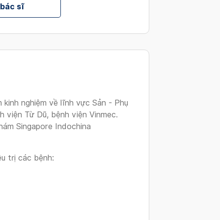
 bác sĩ
changing
dates.
 kinh nghiệm về lĩnh vực Sản - Phụ
h viện Từ Dũ, bệnh viện Vinmec.
hám Singapore Indochina
u trị các bệnh: