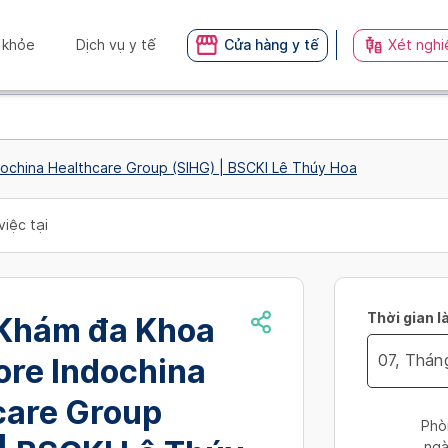
 khỏe
Dịch vụ y tế
Cửa hàng y tế
Xét nghi
ochina Healthcare Group (SIHG) | BSCKI Lê Thúy Hoa
việc tại
Thời gian l
Khám đa Khoa
ore Indochina
Navigate
care Group
forward
Phò
to
ngà