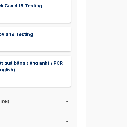
ck Covid 19 Testing
ovid 19 Testing
t quả bằng tiếng anh) / PCR
nglish)
ION)
BS. HUỲNH KIM PHƯỢNG