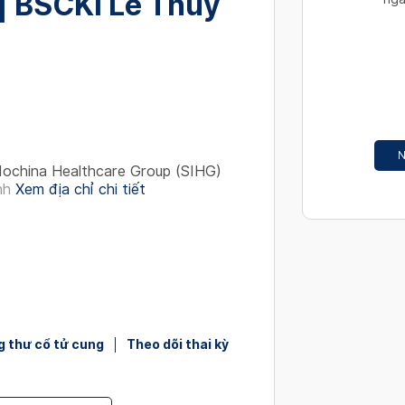
| BSCKI Lê Thúy
interact
with
the
calendar
and
select
a
N
date.
ochina Healthcare Group (SIHG)
Press
nh
Xem địa chỉ chi tiết
the
question
mark
key
to
get
the
g thư cổ tử cung
Theo dõi thai kỳ
keyboard
shortcut
for