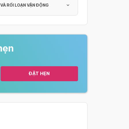
 VÀ RỐI LOẠN VẬN ĐỘNG
ỏm khuỷu
 nhỏ
kim nhỏ
hẹn
nh
hướng dẫn của siêu âm
ĐẶT HẸN
i
i