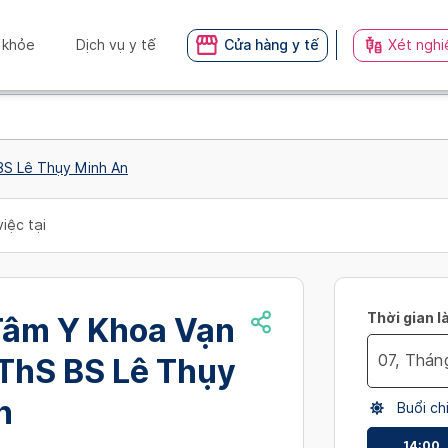
 khỏe
Dịch vụ y tế
Cửa hàng y tế
Xét nghi
BS Lê Thụy Minh An
iệc tại
Thời gian l
Tâm Y Khoa Vạn
 ThS BS Lê Thụy
Navigate
n
Buổi ch
forward
to
14:00