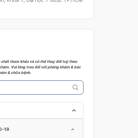
inh, Khoa Y, Đại học Y dược TP.HCM
 chất tham khảo và có thể thay đổi tuỳ theo
 khám. Vui lòng trao đổi với phòng khám & bác
 khám & chữa bệnh.
D-19