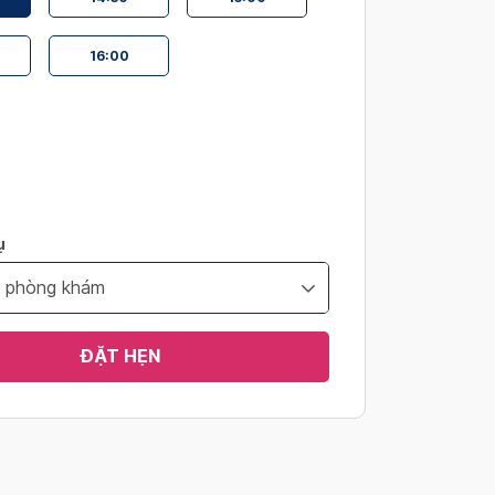
16:00
ụ
i phòng khám
ĐẶT HẸN
s