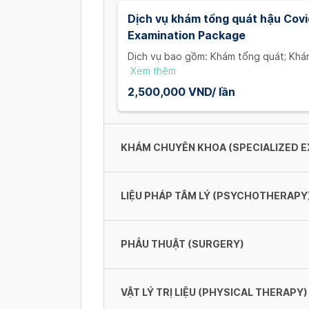
Dịch vụ khám tổng quát hậu Covi
Examination Package
Dịch vụ bao gồm: Khám tổng quát; Khám
nghiệm: Công thức máu; CRP; VS; chức 
Xem thêm
Siêu âm Doppler TM sâu; và Xquang ph
2,500,000 VND/ lần
không cản quang. / Services include: G
examination; Tests such as: Complete 
kidney function, liver function, D dime
ray; but does not include NECT.
KHÁM CHUYÊN KHOA (SPECIALIZED E
LIỆU PHÁP TÂM LÝ (PSYCHOTHERAPY
Khám tổng quát
300,000 VND/ Lần
PHẪU THUẬT (SURGERY)
Liệu pháp hành vi tác phong
Khám tâm thần kinh
500,000 VND/ Lần
VẬT LÝ TRỊ LIỆU (PHYSICAL THERAPY)
500,000 VND/ Lần
Phẫu thuật u trên da dưới 2cm