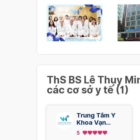
Chụp Xquang xương chính mũi n
Xem thêm
250,000 VND/ Lần
Xem thêm
ThS BS Lê Thụy Min
các cơ sở y tế (1)
Trung Tâm Y
Khoa Vạn
Hạnh
5