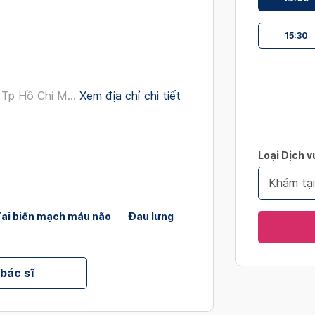
interact
with
15:30
the
calendar
and
select
Tp Hồ Chí M...
Xem địa chỉ chi tiết
a
date.
Press
Loại Dịch v
the
question
Khám tạ
mark
key
Tai biến mạch máu não
Đau lưng
to
get
the
 bác sĩ
keyboard
shortcut
for