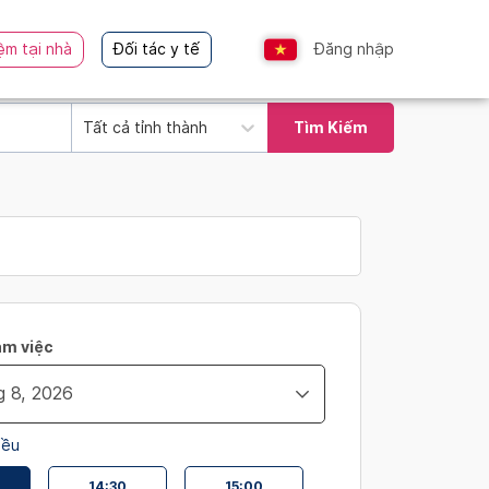
ệm tại nhà
Đối tác y tế
Đăng nhập
Tất cả tỉnh thành
Tìm Kiếm
àm việc
iều
14:30
15:00