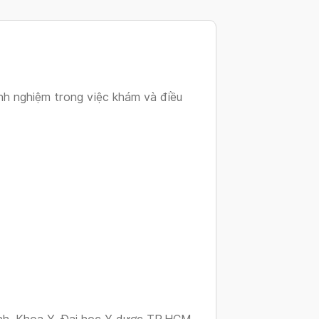
changing
dates.
nh nghiệm trong việc khám và điều