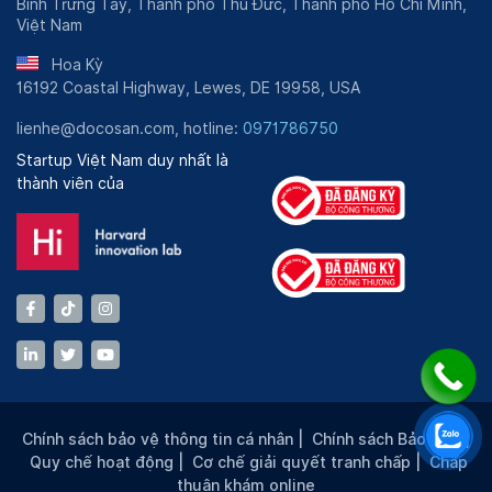
Bình Trưng Tây, Thành phố Thủ Đức, Thành phố Hồ Chí Minh,
Việt Nam
Hoa Kỳ
16192 Coastal Highway, Lewes, DE 19958, USA
lienhe@docosan.com, hotline:
0971786750
Startup Việt Nam duy nhất là
thành viên của
Chính sách bảo vệ thông tin cá nhân
|
Chính sách Bảo mật
|
Quy chế hoạt động
|
Cơ chế giải quyết tranh chấp
|
Chấp
thuận khám online