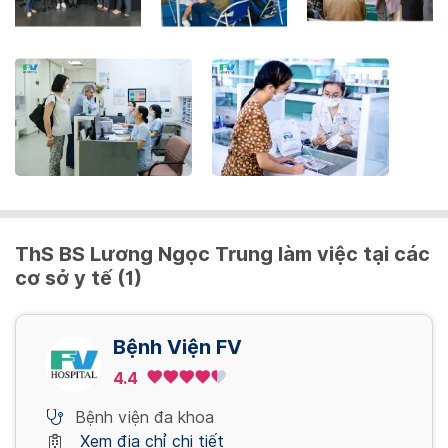
the
keyboard
shortcuts
for
changing
dates.
ThS BS Lương Ngọc Trung làm việc tại các
cơ sở y tế (1)
Bệnh Viện FV
4.4
Bệnh viện đa khoa
Xem địa chỉ chi tiết