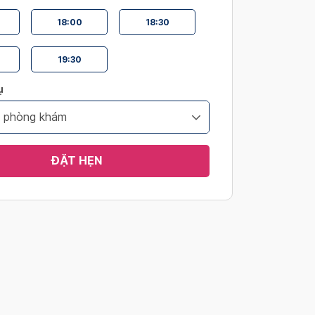
18:00
18:30
19:30
ụ
i phòng khám
ĐẶT HẸN