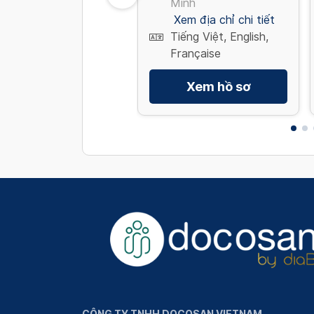
Minh
Minh
Xem địa chỉ chi tiết
Xem địa chỉ chi tiết
Tiếng Việt, English
Tiếng Việt, English,
Française
Xem hồ sơ
Xem hồ sơ