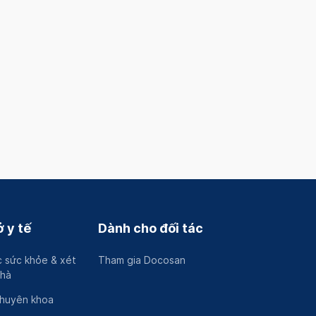
Minh
Xem địa chỉ chi
Xem địa chỉ chi tiết
Tiếng Việt
Tiếng Việt, English,
Française
Xem hồ sơ
Xem hồ sơ
 y tế
Dành cho đối tác
 sức khỏe & xét
Tham gia Docosan
nhà
chuyên khoa