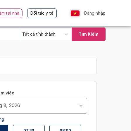
ệm tại nhà
Đối tác y tế
Đăng nhập
Tất cả tỉnh thành
Tìm Kiếm
àm việc
ng
07:30
08:00