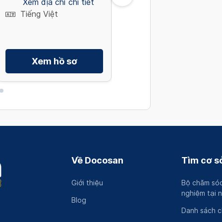
Xem địa chỉ chi tiết
Minh
Tiếng Việt
Xem địa chỉ chi tiết
Tiếng Việt, English
Xem hồ sơ
Xem hồ sơ
Về Docosan
Tìm cơ sở
Giới thiệu
Bộ chăm sóc
nghiệm tại 
Blog
Danh sách 