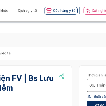
 khỏe
Dịch vụ y tế
Cửa hàng y tế
Xét nghi
việc tại
Thời gian l
ện FV | Bs Lưu
iễm
Navigate
Buổi sá
forward
to
07:00