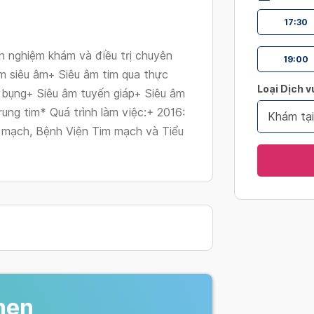
changing
17:30
dates.
h nghiệm khám và điều trị chuyên
19:00
im siêu âm+ Siêu âm tim qua thực
Loại Dịch v
 bụng+ Siêu âm tuyến giáp+ Siêu âm
ung tim* Quá trình làm việc:+ 2016:
Khám tạ
 mạch, Bệnh Viện Tim mạch và Tiểu
hẹn