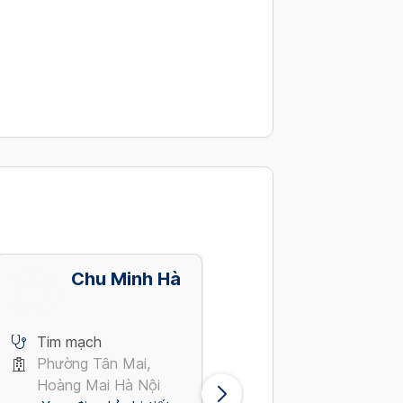
Chu Minh Hà
Hồ Minh
Tuấn
Tim mạch
Tim mạch
Phường Tân Mai,
Nguyễn Lương Bằng,
Hoàng Mai Hà Nội
Quận 7 Tp Hồ Chí