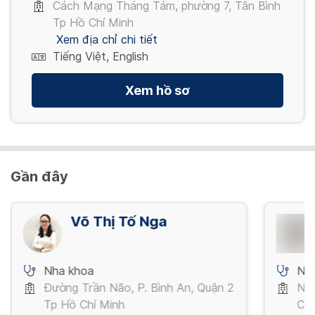
Cách Mạng Tháng Tám, phường 7, Tân Bình
Tp Hồ Chí Minh
Xem địa chỉ chi tiết
Tiếng Việt, English
Xem hồ sơ
Gần đây
Võ Thị Tố Nga
Nha khoa
Nh
Đường Trần Não, P. Bình An, Quận 2
Ngu
Tp Hồ Chí Minh
Chí