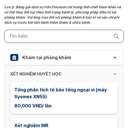
the
Lưu ý: Bảng giá dịch vụ trên Docosan chỉ mang tính chất tham khảo và
có thể thay đổi tuỳ theo tình trạng bệnh lý, phương pháp điều trị tại
question
phòng khám. Vui lòng trao đổi với phòng khám & bác sĩ về các chi phí
mark
dịch vụ trước khi tiến hành thăm khám & chữa bệnh.
key
to
get
the
keyboard
Khám tại phòng khám
shortcuts
for
XÉT NGHIỆM HUYẾT HỌC
changing
dates.
Tổng phân tích tế bào tổng ngoại vi (máy
Sysmex XN55)
80,000 VND/ lần
Xét nghiệm INR