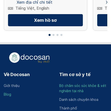
Xem địa chỉ chi tiết
Xe
Tiếng Việt, English
Tiế
Xem hồ sơ
Về Docosan
Tìm cơ sở y tế
Giới thiệu
Bộ chăm sóc sức khỏe & xét
nghiệm tại nhà
Blog
Danh sách chuyên khoa
Thành phố