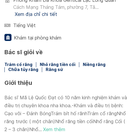
Phòng Khám Đa Khoa Gentical Lạc Long Quân
Cách Mạng Tháng Tám, phường 7, Tâ...
Xem địa chỉ chi tiết
Tiếng Việt
Khám tại phòng khám
Bác sĩ giỏi về
Trám cổ răng
Nhỏ răng tiền cối
Niềng răng
Chữa tủy răng
Răng sứ
Giới thiệu
Bác sĩ Mã Lệ Quốc Đạt có 10 năm kinh nghiệm khám và
điều trị chuyên khoa nha khoa.-Khám và điều trị bệnh:
Cạo vôi – Đánh BóngTrám bít hố rãnhTrám cổ răngNhổ
răng trước ( một chân)Nhổ răng tiền cốiNhổ răng Cối (
2 – 3 chân)Nhổ...
Xem thêm