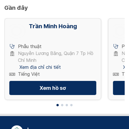
Gần đây
Trần Minh Hoàng
Phẫu thuật
Phẫ
Nguyễn Lương Bằng, Quận 7 Tp Hồ
Ng
Chí Minh
Chí
Xem địa chỉ chi tiết
Xe
Tiếng Việt
Tiế
Xem hồ sơ