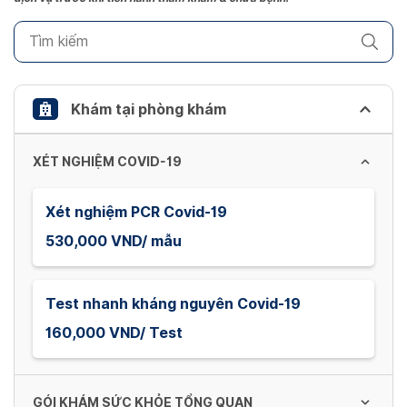
key
to
get
the
keyboard
Khám tại phòng khám
shortcuts
for
XÉT NGHIỆM COVID-19
changing
dates.
Xét nghiệm PCR Covid-19
530,000 VND/ mẫu
Test nhanh kháng nguyên Covid-19
160,000 VND/ Test
GÓI KHÁM SỨC KHỎE TỔNG QUAN