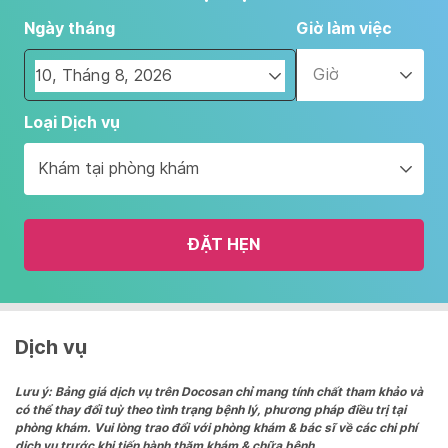
Ngày tháng
Giờ làm việc
Giờ
Navigate
Loại Dịch vụ
forward
to
Khám tại phòng khám
interact
with
the
ĐẶT HẸN
calendar
and
select
a
date.
Dịch vụ
Press
the
Lưu ý: Bảng giá dịch vụ trên Docosan chỉ mang tính chất tham khảo và
có thể thay đổi tuỳ theo tình trạng bệnh lý, phương pháp điều trị tại
question
phòng khám. Vui lòng trao đổi với phòng khám & bác sĩ về các chi phí
mark
dịch vụ trước khi tiến hành thăm khám & chữa bệnh.