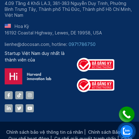
4.09 Tầng 4 Khối LA.3, 381-383 Nguyễn Duy Trinh, Phường
Bình Trưng Tây, Thành phố Thủ Đức, Thành phố Hồ Chí Minh,
Việt Nam
Hoa Kỳ
16192 Coastal Highway, Lewes, DE 19958, USA
lienhe@docosan.com, hotline:
0971786750
Startup Việt Nam duy nhất là
thành viên của
Chính sách bảo vệ thông tin cá nhân
|
Chính sách Bảo mật
|
Quy chế hoạt động
|
Cơ chế giải quyết tranh chấp
|
Chấp