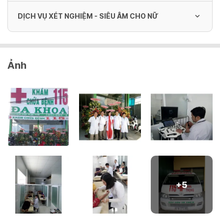
DỊCH VỤ XÉT NGHIỆM - SIÊU ÂM CHO NỮ
Xét nghiệm Tổng phân tích tế bào máu
Ảnh
ngoại vi
70,000 VND/ lần
Định lượng Glucose [Máu]
30,000 VND/ lần
Đo hoạt độ AST (GOT) [Máu]
30,000 VND/ lần
+
5
Đo hoạt độ ALT (GPT) [Máu]