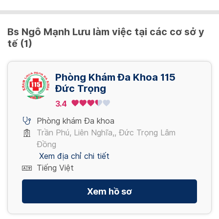
30,000 VND/ lần
Bs Ngô Mạnh Lưu làm việc tại các cơ sở y
tế (1)
Đo hoạt độ GGT [Máu]
30,000 VND/ lần
Phòng Khám Đa Khoa 115
Đức Trọng
Định lượng Bilirubin gián tiếp [Máu]
3.4
30,000 VND/ lần
Phòng khám Đa khoa
Trần Phú, Liên Nghĩa,, Đức Trọng Lâm
Xem thêm
Đồng
Xem địa chỉ chi tiết
Tiếng Việt
Xem hồ sơ