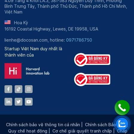
4.09 Tầng 4 Khối LA.3, 381-383 Nguyễn Duy Trinh, Phường
Bình Trưng Tây, Thành phố Thủ Đức, Thành phố Hồ Chí Minh,
Việt Nam
Hoa Kỳ
16192 Coastal Highway, Lewes, DE 19958, USA
lienhe@docosan.com, hotline:
0971786750
Startup Việt Nam duy nhất là
thành viên của
Chính sách bảo vệ thông tin cá nhân
|
Chính sách Bảo mật
|
Quy chế hoạt động
|
Cơ chế giải quyết tranh chấp
|
Chấp