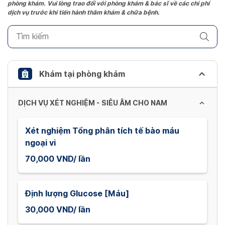
phòng khám. Vui lòng trao đổi với phòng khám & bác sĩ về các chi phí
mark
dịch vụ trước khi tiến hành thăm khám & chữa bệnh.
key
to
get
the
keyboard
Khám tại phòng khám
shortcuts
for
DỊCH VỤ XÉT NGHIỆM - SIÊU ÂM CHO NAM
changing
dates.
Xét nghiệm Tổng phân tích tế bào máu
ngoại vi
70,000 VND/ lần
Định lượng Glucose [Máu]
30,000 VND/ lần