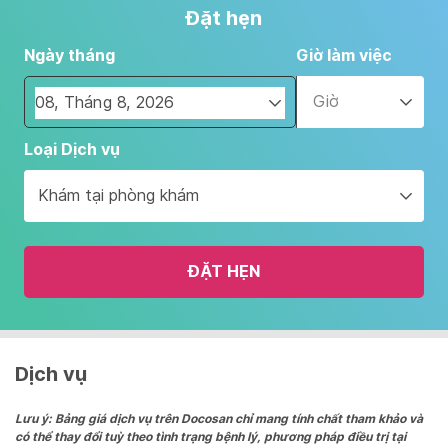
Đặt hẹn
Ngày tháng
Giờ làm việc
Giờ
Navigate
Loại Dịch vụ
forward
to
Khám tại phòng khám
interact
with
the
ĐẶT HẸN
calendar
and
select
a
date.
Dịch vụ
Press
the
Lưu ý: Bảng giá dịch vụ trên Docosan chỉ mang tính chất tham khảo và
có thể thay đổi tuỳ theo tình trạng bệnh lý, phương pháp điều trị tại
question