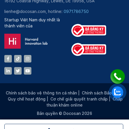
16192 Coastal Highway, Lewes, DE 19958, USA
lienhe@docosan.com, hotline:
0971786750
Startup Việt Nam duy nhất là
thành viên của
Chính sách bảo vệ thông tin cá nhân
|
Chính sách Bảo mật
|
Quy chế hoạt động
|
Cơ chế giải quyết tranh chấp
|
Chấp
thuận khám online
Bản quyền © Docosan 2026