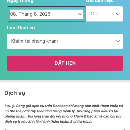
Ngày tháng
Giờ làm việc
Giờ
Navigate
Loại Dịch vụ
forward
to
Khám tại phòng khám
interact
with
the
ĐẶT HẸN
calendar
and
select
a
date.
Dịch vụ
Press
the
Lưu ý: Bảng giá dịch vụ trên Docosan chỉ mang tính chất tham khảo và
có thể thay đổi tuỳ theo tình trạng bệnh lý, phương pháp điều trị tại
question
phòng khám. Vui lòng trao đổi với phòng khám & bác sĩ về các chi phí
mark
dịch vụ trước khi tiến hành thăm khám & chữa bệnh.
key