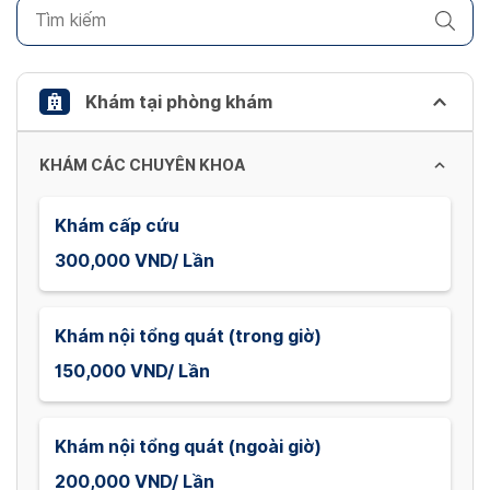
to
get
the
keyboard
Khám tại phòng khám
shortcuts
for
KHÁM CÁC CHUYÊN KHOA
changing
dates.
Khám cấp cứu
300,000 VND/ Lần
Khám nội tổng quát (trong giờ)
150,000 VND/ Lần
Khám nội tổng quát (ngoài giờ)
200,000 VND/ Lần