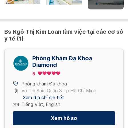
Thủ thuật
500,000 VND/ Lần
ALT
3,000,000 VND/ Lần
Xem thêm
Truyền Dịch ( Glucose )
40,000 VND/ Lần
200,000 VND/ Lần
Chích và lưu trữ vắc xin
Bs Ngô Thị Kim Loan làm việc tại các cơ sở
Xem thêm
Thủ thuật sản phụ khoa 1
100,000 VND/ Lần
y tế (1)
3,000,000 VND/ Lần
Truyền Dịch ( Lactate ) - 2 chai
Xem thêm
250,000 VND/ Lần
Phòng Khám Đa Khoa
Thủ thuật sản phụ khoa 2
Diamond
Xem thêm
4,000,000 VND/ Lần
5
Phòng khám Đa khoa
Xem thêm
Võ Thị Sáu, Quận 3 Tp Hồ Chí Minh
Xem địa chỉ chi tiết
Tiếng Việt, English
Xem hồ sơ