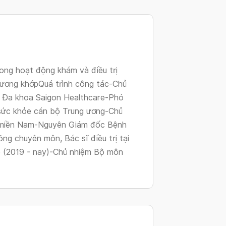
changing
dates.
ng hoạt động khám và điều trị
xương khớpQuá trình công tác-Chủ
 Đa khoa Saigon Healthcare-Phó
sức khỏe cán bộ Trung ương-Chủ
ộ miền Nam-Nguyên Giám đốc Bệnh
ng chuyên môn, Bác sĩ điều trị tại
 (2019 - nay)-Chủ nhiệm Bộ môn