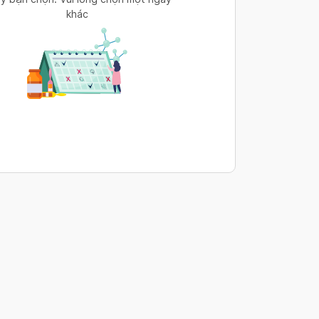
khác
s