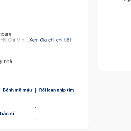
interact
with
the
calendar
and
hcare
select
Hồ Chí Min...
Xem địa chỉ chi tiết
a
date.
Press
ại nhà
the
question
mark
key
Bệnh mỡ máu
Rối loạn nhịp tim
to
get
the
 bác sĩ
keyboard
shortcut
for