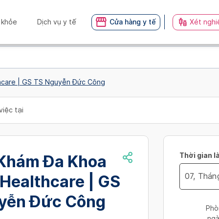
 khỏe
Dịch vụ y tế
Cửa hàng y tế
Xét nghi
hcare | GS TS Nguyễn Đức Công
việc tại
Thời gian l
Khám Đa Khoa
Healthcare | GS
Navigate
yễn Đức Công
forward
Phò
to
ngà