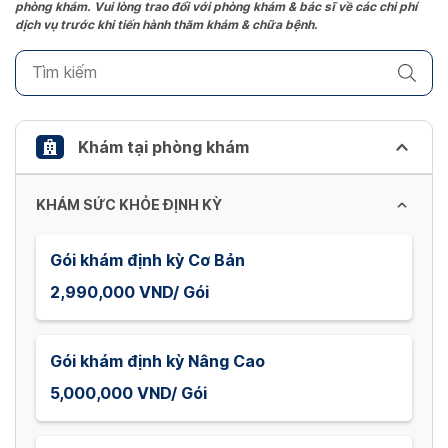
phòng khám. Vui lòng trao đổi với phòng khám & bác sĩ về các chi phí
mark
dịch vụ trước khi tiến hành thăm khám & chữa bệnh.
key
to
get
the
keyboard
Khám tại phòng khám
shortcuts
for
KHÁM SỨC KHỎE ĐỊNH KỲ
changing
dates.
Gói khám định kỳ Cơ Bản
2,990,000 VND/ Gói
Gói khám định kỳ Nâng Cao
5,000,000 VND/ Gói