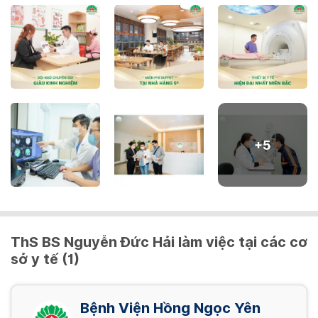
16,500,000 VND/ Gói
Nội soi dạ dày NBI mê
2,480,000 VND/ Gói
Nội soi đại tràng NBI (đã bao gồm thụt tháo)
2,400,000 VND/ Gói
+
5
Nội soi đại tràng NBI mê (đã bao gồm thụt
tháo)
3,200,000 VND/ Gói
ThS BS Nguyễn Đức Hải làm việc tại các cơ
sở y tế (1)
Nội soi tiêu hóa NBI (đã bao gồm thụt tháo)
4,080,000 VND/ Gói
Bệnh Viện Hồng Ngọc Yên