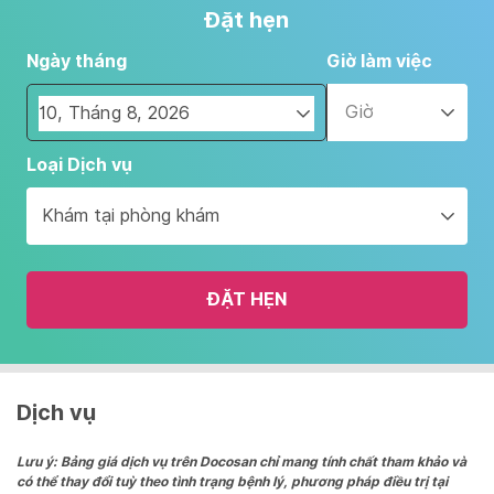
Đặt hẹn
Ngày tháng
Giờ làm việc
Giờ
Navigate
Loại Dịch vụ
forward
to
Khám tại phòng khám
interact
with
the
ĐẶT HẸN
calendar
and
select
a
date.
Dịch vụ
Press
the
Lưu ý: Bảng giá dịch vụ trên Docosan chỉ mang tính chất tham khảo và
có thể thay đổi tuỳ theo tình trạng bệnh lý, phương pháp điều trị tại
question