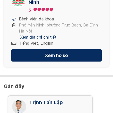
Ninh
Nội soi tiêu hóa NBI mê (đã bao gồm thụt
5
tháo)
5,280,000 VND/ Gói
Bệnh viện đa khoa
Phố Yên Ninh, phường Trúc Bạch, Ba Đình
Hà Nội
Xem địa chỉ chi tiết
Tiếng Việt, English
Xem hồ sơ
Gần đây
Trịnh Tấn Lập