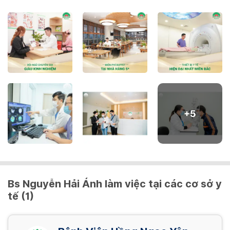
16,500,000 VND/ Gói
Nội soi dạ dày NBI mê
2,480,000 VND/ Gói
Nội soi đại tràng NBI (đã bao gồm thụt tháo)
2,400,000 VND/ Gói
+
5
Nội soi đại tràng NBI mê (đã bao gồm thụt
tháo)
3,200,000 VND/ Gói
Bs Nguyễn Hải Ánh làm việc tại các cơ sở y
tế (1)
Nội soi tiêu hóa NBI (đã bao gồm thụt tháo)
4,080,000 VND/ Gói