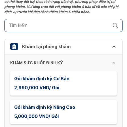
có thể thay đổi tuỳ theo tình trạng bệnh lý, phương pháp điều trị tại
question
phòng khám. Vui lòng trao đổi với phòng khám & bác sĩ về các chi phí
mark
dịch vụ trước khi tiến hành thăm khám & chữa bệnh.
key
to
get
the
keyboard
Khám tại phòng khám
shortcuts
for
KHÁM SỨC KHỎE ĐỊNH KỲ
changing
dates.
Gói khám định kỳ Cơ Bản
2,990,000 VND/ Gói
Gói khám định kỳ Nâng Cao
5,000,000 VND/ Gói