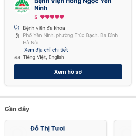
Bệnh Viện Hồng Ngọc Yên
Ninh
Nội soi tiêu hóa NBI mê (đã bao gồm thụt
5
tháo)
5,280,000 VND/ Gói
Bệnh viện đa khoa
Phố Yên Ninh, phường Trúc Bạch, Ba Đình
Hà Nội
Xem địa chỉ chi tiết
Tiếng Việt, English
Xem hồ sơ
Gần đây
Đỗ Thị Tươi