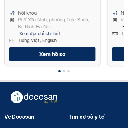
Nội khoa
Nội
Phố Yên Ninh, phường Trúc Bạch,
Vườ
Ba Đình Hà Nội
Xe
Xem địa chỉ chi tiết
Tiế
Tiếng Việt, English
Xem hồ sơ
Về Docosan
Tìm cơ sở y tế