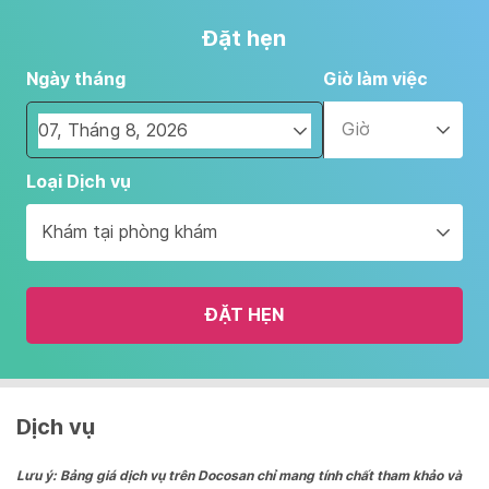
Đặt hẹn
Ngày tháng
Giờ làm việc
Giờ
Navigate
Loại Dịch vụ
forward
to
Khám tại phòng khám
interact
with
the
ĐẶT HẸN
calendar
and
select
a
date.
Dịch vụ
Press
the
Lưu ý: Bảng giá dịch vụ trên Docosan chỉ mang tính chất tham khảo và