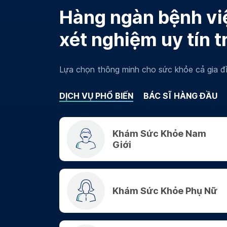
Hàng ngàn bệnh việ
xét nghiệm uy tín t
Lựa chọn thông minh cho sức khỏe cả gia đì
DỊCH VỤ PHỔ BIẾN
BÁC SĨ HÀNG ĐẦU
Khám Sức Khỏe Nam
Giới
Khám Sức Khỏe Phụ Nữ