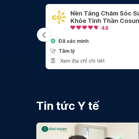
ăm Sóc Sức
Công Ty TNHH Tham
hần Cosun
Vấn Tâm Lý Giang Vũ
4.8
Đã xác minh
Tâm lý
Xem địa chỉ chi tiết
Tin tức Y tế