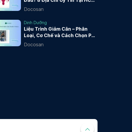
Đâu? 8 Địa Chỉ Uy Tín Tại HCM
và Hà Nội 2026
Docosan
Dinh Dưỡng
Liệu Trình Giảm Cân – Phân
Loại, Cơ Chế và Cách Chọn Phù
Hợp
Docosan