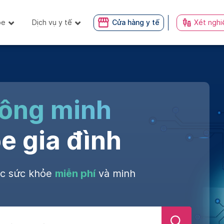
ỏe
Dịch vụ y tế
Cửa hàng y tế
Xét nghi
hông minh
e gia đình
óc sức khỏe
miễn phí
và minh