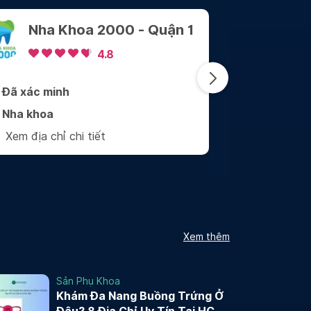
Nha Khoa Sài Gòn
Nha 
Center
tế Wi
Phụn
4.9
Đã xác minh
Đã xác min
Nha khoa
Nha khoa
Xem địa chỉ chi tiết
Xem địa chỉ
Xem thêm
Sản Phụ Khoa
Khám Đa Nang Buồng Trứng Ở