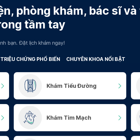
n, phòng khám, bác sĩ và
rong tầm tay
nh bạn. Đặt lịch khám ngay!
TRIỆU CHỨNG PHỔ BIẾN
CHUYÊN KHOA NỔI BẬT
Khám Tiểu Đường
Khám Tim Mạch