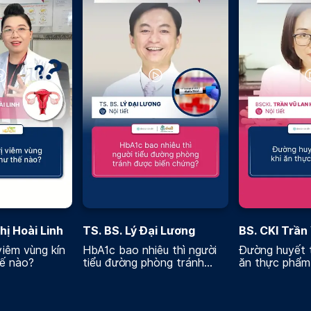
hị Hoài Linh
TS. BS. Lý Đại Lương
BS. CKI Trần
Hương
viêm vùng kín
HbA1c bao nhiêu thì người
Đường huyết t
hế nào?
tiểu đường phòng tránh
ăn thực phẩm
được biến chứng