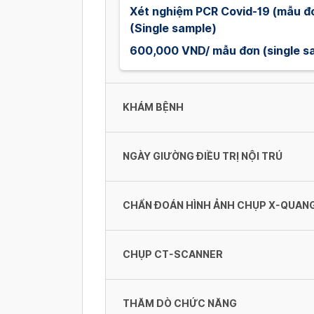
Xét nghiệm PCR Covid-19 (mẫu đ
(Single sample)
600,000 VND/ mẫu đơn (single s
KHÁM BỆNH
NGÀY GIƯỜNG ĐIỀU TRỊ NỘI TRÚ
Khám Nhi / Pediatric Consultatio
150,000 VND
CHẨN ĐOÁN HÌNH ẢNH CHỤP X-QUAN
Giường Ngoại khoa loại 4 Hạng III
Khám sức khỏe lái xe 2021
1,000,000 VND
CHỤP CT-SCANNER
250,000 VND
Chụp Xquang ngực thẳng
Giường Ngoại khoa loại 4 Hạng III
160,000 VND
THĂM DÒ CHỨC NĂNG
Khám Nội/Ngoại / Specialist / Int
800,000 VND
Chụp cắt lớp vi tính cột sống ng