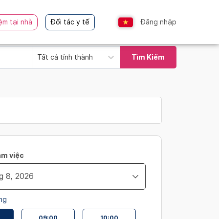
ệm tại nhà
Đối tác y tế
Đăng nhập
Tất cả tỉnh thành
Tìm Kiếm
àm việc
ng
09:00
10:00