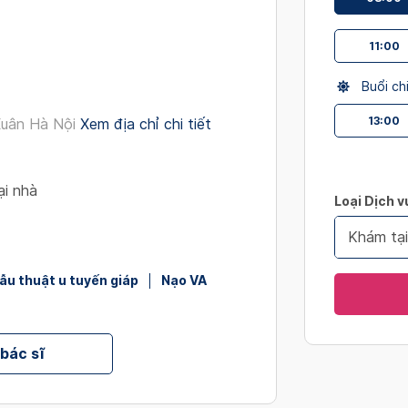
interact
with
11:00
the
calendar
Buổi ch
and
select
13:00
Xuân Hà Nội
Xem địa chỉ chi tiết
a
date.
Press
ại nhà
Loại Dịch v
the
question
Khám tạ
mark
key
ẫu thuật u tuyến giáp
Nạo VA
to
get
the
 bác sĩ
keyboard
shortcut
for