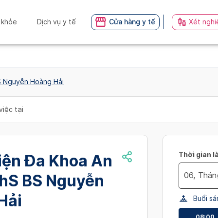
 khỏe
Dịch vụ y tế
Cửa hàng y tế
Xét nghi
BS Nguyễn Hoàng Hải
việc tại
Thời gian l
iện Đa Khoa An
ThS BS Nguyễn
Navigate
Hải
Buổi sá
forward
to
08:00