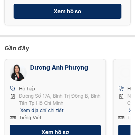
Xem hồ sơ
Gần đây
Dương Anh Phượng
Hô hấp
Hô
Đường Số 17A, Bình Trị Đông B, Bình
Ng
Tân Tp Hồ Chí Minh
Chí
Xem địa chỉ chi tiết
Xe
Tiếng Việt
Tiế
Xem hồ sơ