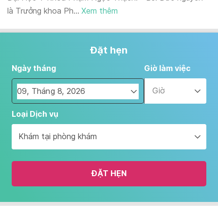
là Trưởng khoa Ph...
Xem thêm
Đặt hẹn
Ngày tháng
Giờ làm việc
Giờ
Navigate
Loại Dịch vụ
forward
to
Khám tại phòng khám
interact
with
the
ĐẶT HẸN
calendar
and
select
a