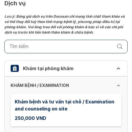
date.
Dịch vụ
Press
the
Lưu ý: Bảng giá dịch vụ trên Docosan chỉ mang tính chất tham khảo và
có thể thay đổi tuỳ theo tình trạng bệnh lý, phương pháp điều trị tại
question
phòng khám. Vui lòng trao đổi với phòng khám & bác sĩ về các chi phí
mark
dịch vụ trước khi tiến hành thăm khám & chữa bệnh.
key
to
get
the
keyboard
Khám tại phòng khám
shortcuts
for
KHÁM BỆNH / EXAMINATION
changing
dates.
Khám bệnh và tư vấn tại chỗ / Examination
and counseling on site
250,000 VND