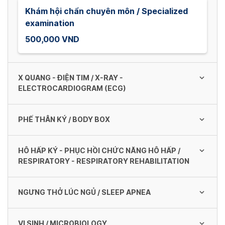
Khám hội chẩn chuyên môn / Specialized
examination
500,000 VND
X QUANG - ĐIỆN TIM / X-RAY -
ELECTROCARDIOGRAM (ECG)
PHẾ THÂN KÝ / BODY BOX
X quang phổi (thẳng) / Lung x-ray (straight)
150,000 VND
HÔ HẤP KÝ - PHỤC HỒI CHỨC NĂNG HÔ HẤP /
Phế thân ký
RESPIRATORY - RESPIRATORY REHABILITATION
700,000 VND
X quang phổi (nghiêng) / Lung X-ray
(sideway)
NGƯNG THỞ LÚC NGỦ / SLEEP APNEA
Hô hấp ký + test giãn phế quản / Spirometry
150,000 VND
+ bronchodilator test
VI SINH / MICROBIOLOGY