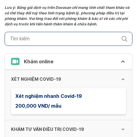
the
Lưu ý: Bảng giá dịch vụ trên Docosan chỉ mang tính chất tham khảo và
có thể thay đổi tuỳ theo tình trạng bệnh lý, phương pháp điều trị tại
question
phòng khám. Vui lòng trao đổi với phòng khám & bác sĩ về các chi phí
mark
dịch vụ trước khi tiến hành thăm khám & chữa bệnh.
key
to
get
the
keyboard
Khám online
shortcuts
for
XÉT NGHIỆM COVID-19
changing
dates.
Xét nghiệm nhanh Covid-19
200,000 VND/ mẫu
KHÁM TƯ VẤN ĐIỀU TRỊ COVID-19