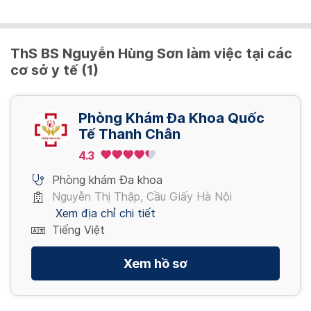
Xét nghiệm PCR Covid-19 (mẫu gộp 2 ~ 3)
500,000 VND/ người
ThS BS Nguyễn Hùng Sơn làm việc tại các
cơ sở y tế (1)
Xét nghiệm PCR Covid-19 (mẫu gộp 4 ~ 7)
350,000 VND/ người
Phòng Khám Đa Khoa Quốc
Tế Thanh Chân
Xét nghiệm PCR Covid-19 (mẫu gộp 8 ~ 10)
4.3
300,000 VND/ người
Phòng khám Đa khoa
Nguyễn Thị Thập, Cầu Giấy Hà Nội
Xem địa chỉ chi tiết
KHÁM SỨC KHỎE HẬU COVID-19
Tiếng Việt
Xem hồ sơ
KHÁM BỆNH
Gói khám sức khỏe hậu Covid-19
1,945,000 VND/ gói