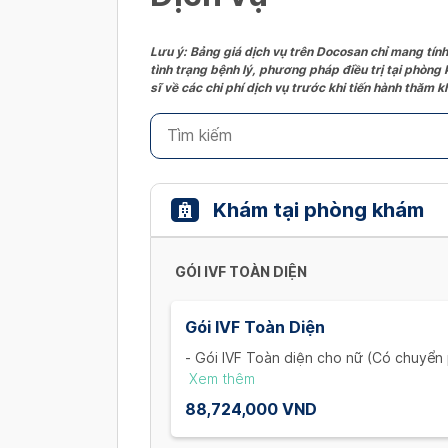
Lưu ý: Bảng giá dịch vụ trên Docosan chỉ mang tính
tình trạng bệnh lý, phương pháp điều trị tại phòng
sĩ về các chi phí dịch vụ trước khi tiến hành thăm
Khám tại phòng khám
GÓI IVF TOÀN DIỆN
Gói IVF Toàn Diện
- Gói IVF Toàn diện cho nữ (Có chuyển 
+ Khám và xét nghiệm ban đầu cho vợ:
Xem thêm
đạo, trọn bộ xét nghiệm máu (1 Lần)
88,724,000 VND
+ Thăm khám và theo dõi nang noãn: K
đạo, Estradiol, LH - Lutenizing hormon