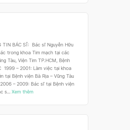
changing
dates.
TIN BÁC SĨ: Bác sĩ Nguyễn Hữu
tác trong khoa Tim mạch tại các
Vũng Tàu, Viện Tim TP.HCM, Bệnh
999 – 2001: Làm việc tại khoa
ớn tại Bệnh viện Bà Rịa – Vũng Tàu
006 – 2009: Bác sĩ tại Bệnh viện
 s...
Xem thêm