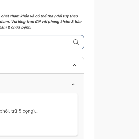
 chất tham khảo và có thể thay đổi tuỳ theo
 khám. Vui lòng trao đổi với phòng khám & bác
 khám & chữa bệnh.
phôi, trữ 5 cọng)
 Khám hiếm muộn, siêu âm ngã âm
hám hiếm muộn, Siêu âm ngã âm
e, Progesterone (4 Lần)