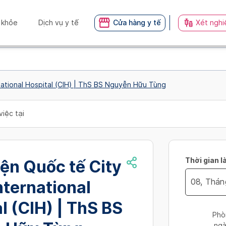
 khỏe
Dịch vụ y tế
Cửa hàng y tế
Xét nghi
rnational Hospital (CIH) | ThS BS Nguyễn Hữu Tùng
việc tại
Thời gian l
ện Quốc tế City
International
Navigate
l (CIH) | ThS BS
forward
Phò
to
ngà