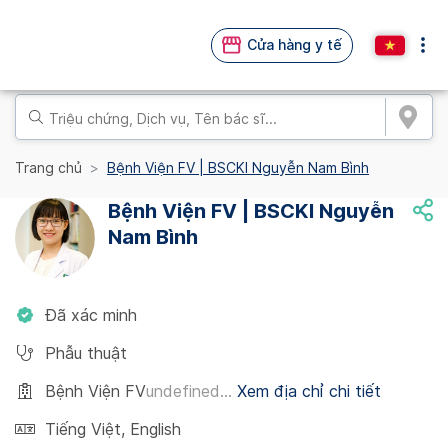
Cửa hàng y tế
Trang chủ
Bệnh Viện FV | BSCKI Nguyễn Nam Bình
Bệnh Viện FV | BSCKI Nguyễn
Nam Bình
Đã xác minh
Phẫu thuật
Bệnh Viện FV
undefined...
Xem địa chỉ chi tiết
Tiếng Việt
,
English