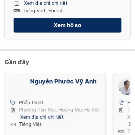
Xem địa chỉ chi tiết
Tiếng Việt, English
Xem hồ sơ
Gần đây
Nguyễn Phước Vỹ Anh
Phẫu thuật
Phẫ
Phường Tân Mai, Hoàng Mai Hà Nội
Trư
Xem địa chỉ chi tiết
Xuâ
Tiếng Việt
Xe
Tiế