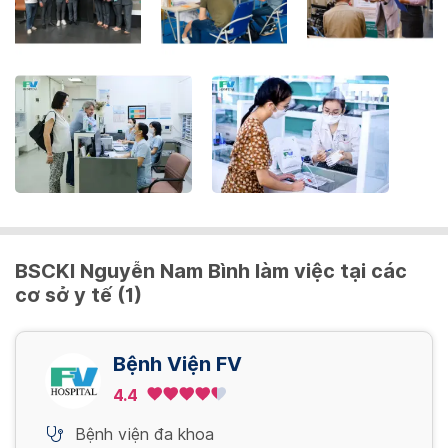
the
keyboard
shortcuts
for
changing
dates.
BSCKI Nguyễn Nam Bình làm việc tại các
cơ sở y tế (1)
Bệnh Viện FV
4.4
Bệnh viện đa khoa