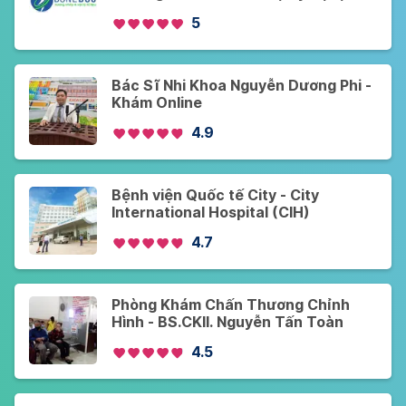
Bonedoc
5
Bác Sĩ Nhi Khoa Nguyễn Dương Phi -
Khám Online
4.9
Bệnh viện Quốc tế City - City
International Hospital (CIH)
4.7
Phòng Khám Chấn Thương Chỉnh
Hình - BS.CKII. Nguyễn Tấn Toàn
4.5