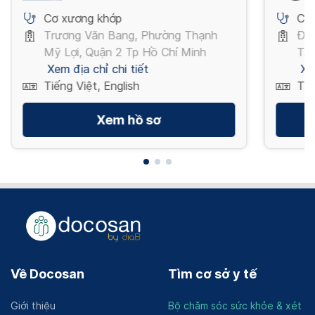
Cơ xương khớp
Cơ
Trương Văn Bang, Phường Thạnh
Đườ
Mỹ Lợi, Quận 2 Tp Hồ Chí Minh
Tân
Xem địa chỉ chi tiết
Xe
Tiếng Việt, English
Tiế
Xem hồ sơ
Về Docosan
Tìm cơ sở y tế
Giới thiệu
Bộ chăm sóc sức khỏe & xét