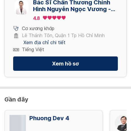
Bác Sĩ Chấn Thương Chỉnh
Hình Nguyễn Ngọc Vương -
Khám Online
4.8
Cơ xương khớp
Lê Thánh Tôn, Quận 1 Tp Hồ Chí Minh
Xem địa chỉ chi tiết
Tiếng Việt
Xem hồ sơ
Gần đây
Phuong Dev 4