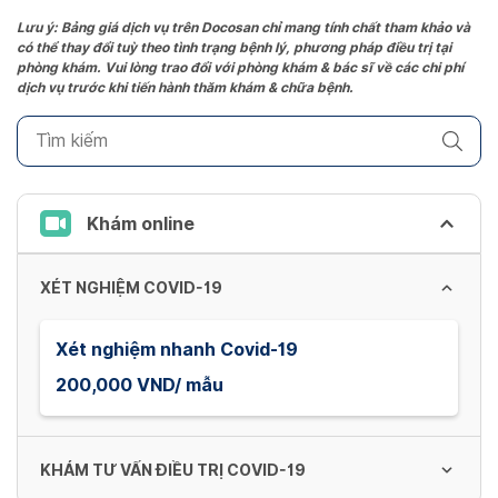
the
Lưu ý: Bảng giá dịch vụ trên Docosan chỉ mang tính chất tham khảo và
có thể thay đổi tuỳ theo tình trạng bệnh lý, phương pháp điều trị tại
question
phòng khám. Vui lòng trao đổi với phòng khám & bác sĩ về các chi phí
mark
dịch vụ trước khi tiến hành thăm khám & chữa bệnh.
key
to
get
the
keyboard
Khám online
shortcuts
for
XÉT NGHIỆM COVID-19
changing
dates.
Xét nghiệm nhanh Covid-19
200,000 VND/ mẫu
KHÁM TƯ VẤN ĐIỀU TRỊ COVID-19