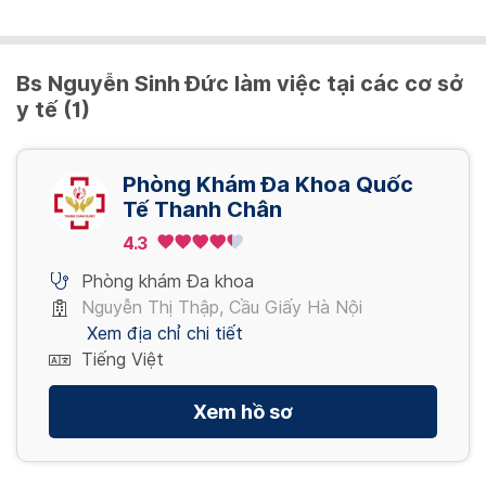
Xét nghiệm PCR Covid-19 (mẫu gộp 2 ~ 3)
500,000 VND/ người
Bs Nguyễn Sinh Đức làm việc tại các cơ sở
y tế (1)
Xét nghiệm PCR Covid-19 (mẫu gộp 4 ~ 7)
350,000 VND/ người
Phòng Khám Đa Khoa Quốc
Tế Thanh Chân
Xét nghiệm PCR Covid-19 (mẫu gộp 8 ~ 10)
4.3
300,000 VND/ người
Phòng khám Đa khoa
Nguyễn Thị Thập, Cầu Giấy Hà Nội
Xem địa chỉ chi tiết
KHÁM SỨC KHỎE HẬU COVID-19
Tiếng Việt
Xem hồ sơ
KHÁM BỆNH
Gói khám sức khỏe hậu Covid-19
1,945,000 VND/ gói