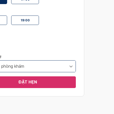
19:00
ụ
i phòng khám
ĐẶT HẸN
s