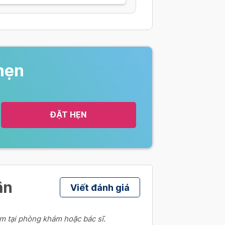
hẹn
ĐẶT HẸN
ân
Viết đánh giá
m tại phòng khám hoặc bác sĩ.