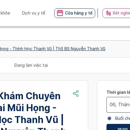
 khỏe
Dịch vụ y tế
Cửa hàng y tế
Xét nghi
Phòng Khám Chuyên Khoa Tai Mũi Họng - Thính Học Thanh Vũ | ThS BS Nguyễn Thanh Vũ
Đang làm việc tại
Thời gian l
Khám Chuyên
i Mũi Họng -
Navigate
Học Thanh Vũ |
Buổi ch
forward
to
16:00