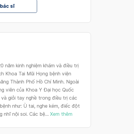
changing
 bác sĩ
dates.
0 năm kinh nghiệm khám và điều trị
ách Khoa Tai Mũi Họng bệnh viện
 năng Thành Phố Hồ Chí Minh. Ngoài
iảng viên của Khoa Y Đại học Quốc
 giỏi tay nghề trong điều trị các
bệnh như: Ù tai, nghe kém, điếc đột
 nhĩ nội soi. Các bệ...
Xem thêm