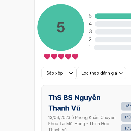
5
5
4
3
2
1
Sắp xếp
Lọc theo đánh giá
ThS BS Nguyễn
Thanh Vũ
Đón
Thủ
13/06/2023
ở
Phòng Khám Chuyên
Khoa Tai Mũi Họng - Thính Học
Tư v
Thanh Vũ