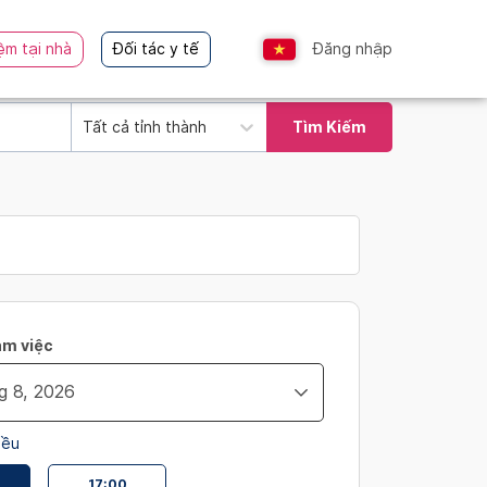
ệm tại nhà
Đối tác y tế
Đăng nhập
Tất cả tỉnh thành
Tìm Kiếm
àm việc
iều
17:00