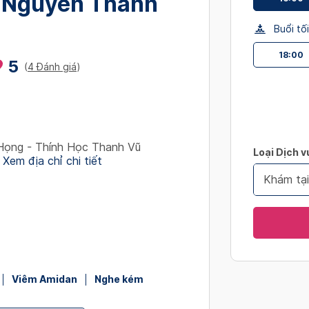
 Nguyễn Thanh
interact
with
Buổi tối
the
18:00
calendar
5
(
4 Đánh giá
)
and
select
a
date.
Press
Họng - Thính Học Thanh Vũ
Loại Dịch v
the
Xem địa chỉ chi tiết
question
Khám tạ
mark
key
to
get
the
keyboard
Viêm Amidan
Nghe kém
shortcut
for