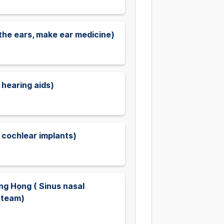
 the ears, make ear medicine)
 hearing aids)
g cochlear implants)
ng Họng ( Sinus nasal
Steam)