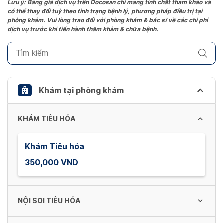
the
Lưu ý: Bảng giá dịch vụ trên Docosan chỉ mang tính chất tham khảo và
có thể thay đổi tuỳ theo tình trạng bệnh lý, phương pháp điều trị tại
question
phòng khám. Vui lòng trao đổi với phòng khám & bác sĩ về các chi phí
mark
dịch vụ trước khi tiến hành thăm khám & chữa bệnh.
key
to
get
the
keyboard
Khám tại phòng khám
shortcuts
for
KHÁM TIÊU HÓA
changing
dates.
Khám Tiêu hóa
350,000 VND
NỘI SOI TIÊU HÓA