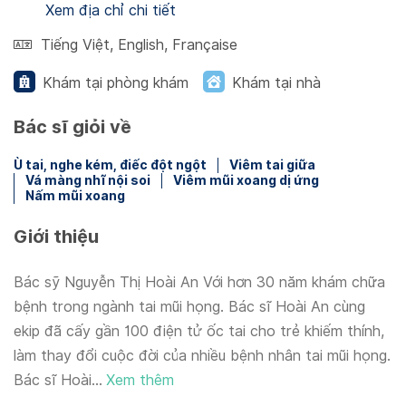
Xem địa chỉ chi tiết
Tiếng Việt
,
English
,
Française
Khám tại phòng khám
Khám tại nhà
Bác sĩ giỏi về
Ù tai, nghe kém, điếc đột ngột
Viêm tai giữa
Vá màng nhĩ nội soi
Viêm mũi xoang dị ứng
Nấm mũi xoang
Giới thiệu
Bác sỹ Nguyễn Thị Hoài An Với hơn 30 năm khám chữa
bệnh trong ngành tai mũi họng. Bác sĩ Hoài An cùng
ekip đã cấy gần 100 điện tử ốc tai cho trẻ khiếm thính,
làm thay đổi cuộc đời của nhiều bệnh nhân tai mũi họng.
Bác sĩ Hoài...
Xem thêm