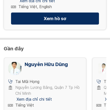
Xem địa chỉ chi tiết
Tiếng Việt, English
Xem hồ sơ
Gần đây
Nguyễn Hữu Dũng
Tai Mũi Họng
Tai
Nguyễn Lương Bằng, Quận 7 Tp Hồ
Quố
Chí Minh
Mi
Xem địa chỉ chi tiết
Xe
Tiếng Việt
Tiế