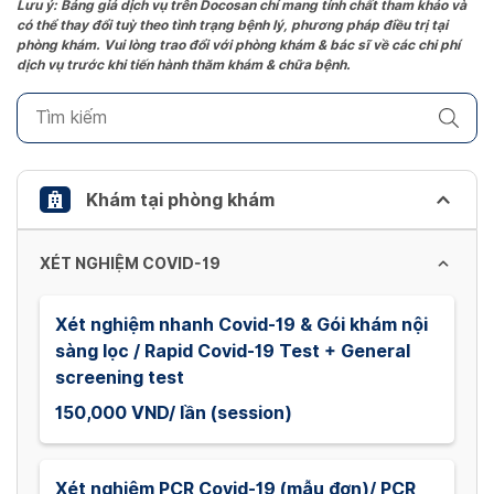
the
Lưu ý: Bảng giá dịch vụ trên Docosan chỉ mang tính chất tham khảo và
có thể thay đổi tuỳ theo tình trạng bệnh lý, phương pháp điều trị tại
question
phòng khám. Vui lòng trao đổi với phòng khám & bác sĩ về các chi phí
mark
dịch vụ trước khi tiến hành thăm khám & chữa bệnh.
key
to
get
the
keyboard
Khám tại phòng khám
shortcuts
for
XÉT NGHIỆM COVID-19
changing
dates.
Xét nghiệm nhanh Covid-19 & Gói khám nội
sàng lọc / Rapid Covid-19 Test + General
screening test
150,000 VND/ lần (session)
Xét nghiệm PCR Covid-19 (mẫu đơn)/ PCR