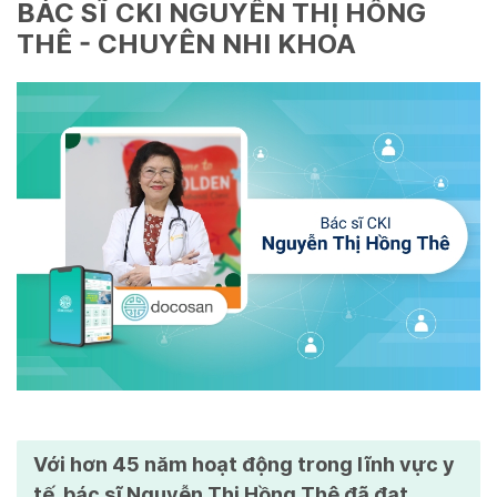
BÁC SĨ CKI NGUYỄN THỊ HỒNG
THÊ - CHUYÊN NHI KHOA
Với hơn 45 năm hoạt động trong lĩnh vực y
tế, bác sĩ Nguyễn Thị Hồng Thê đã đạt