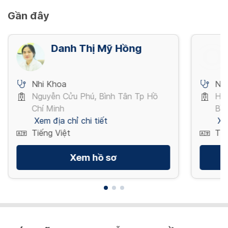
Gần đây
Danh Thị Mỹ Hồng
Nhi Khoa
Nh
Nguyễn Cửu Phú, Bình Tân Tp Hồ
Ho
Chí Minh
Bìn
Xem địa chỉ chi tiết
Xe
Tiếng Việt
Tiế
Xem hồ sơ