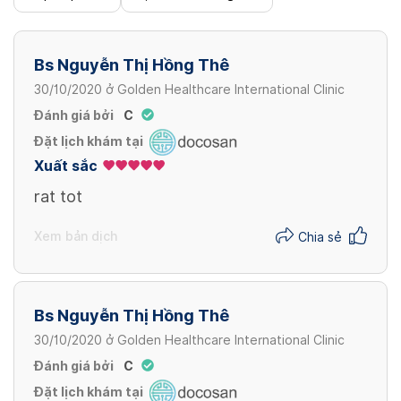
TrisureCarrier
2,500,000 VND
Phẫu thuật vá da diện tích <5cm2 / Skin
Bs Nguyễn Thị Hồng Thê
patch surgery <5cm2
Xem thêm
30/10/2020
ở
Golden Healthcare International Clinic
2,000,000 VND
Đánh giá bởi
C
Đặt lịch khám tại
Xem thêm
Xuất sắc
rat tot
Xem bản dịch
Chia sẻ
Bs Nguyễn Thị Hồng Thê
30/10/2020
ở
Golden Healthcare International Clinic
Đánh giá bởi
C
Đặt lịch khám tại