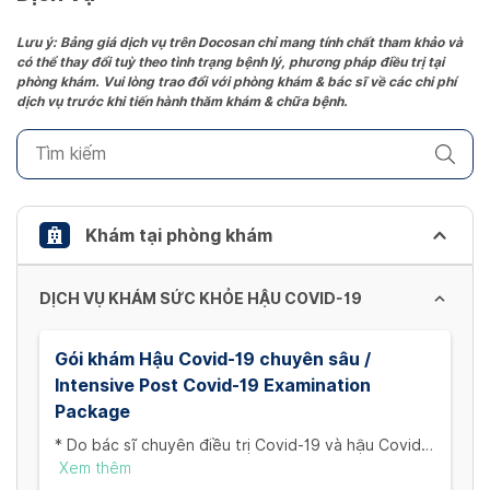
Press
the
Lưu ý: Bảng giá dịch vụ trên Docosan chỉ mang tính chất tham khảo và
có thể thay đổi tuỳ theo tình trạng bệnh lý, phương pháp điều trị tại
question
phòng khám. Vui lòng trao đổi với phòng khám & bác sĩ về các chi phí
mark
dịch vụ trước khi tiến hành thăm khám & chữa bệnh.
key
to
get
the
keyboard
Khám tại phòng khám
shortcuts
for
DỊCH VỤ KHÁM SỨC KHỎE HẬU COVID-19
changing
dates.
Gói khám Hậu Covid-19 chuyên sâu /
Intensive Post Covid-19 Examination
Package
* Do bác sĩ chuyên điều trị Covid-19 và hậu Covid-
19 đảm nhận ** Gói khám bao gồm: 1. Khám lâm
Xem thêm