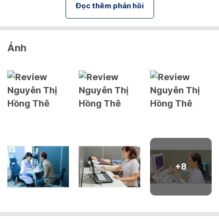
Đọc thêm phản hồi
Ảnh
+
8