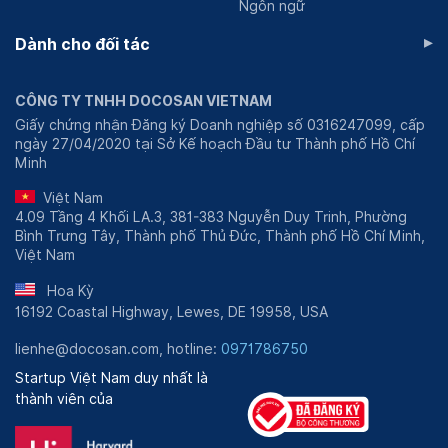
Ngôn ngữ
Phòng khám Yersin,... Và hiện nay, đơn vị công tác
▸
Dành cho đối tác
chính của bác sĩ là Phòng khám Đa khoa Quốc tế
Golden Healthcare.
Bác sĩ Nguyễn Thị Hồng Thê không chỉ tạm ngưng việc
CÔNG TY TNHH DOCOSAN VIETNAM
học tại tại Trường Đại học Y khoa Hà Nội mà còn có
Giấy chứng nhận Đăng ký Doanh nghiệp số 0316247099, cấp
ngày 27/04/2020 tại Sở Kế hoạch Đầu tư Thành phố Hồ Chí
thời gian tu nghiệp ở nước ngoài và được nhiều tờ báo
Minh
đưa tin:
Việt Nam
Tạp chí Nhi khoa Số đặc biệt - Hội Nhi khoa Việt
4.09 Tầng 4 Khối LA.3, 381-383 Nguyễn Duy Trinh, Phường
Nam (năm 2002)
Bình Trưng Tây, Thành phố Thủ Đức, Thành phố Hồ Chí Minh,
Tạp chí Y học - Hội nghị KHKT Nhi khoa - Bệnh
Việt Nam
viện Nhi đồng 2 (năm 2004)
Hoa Kỳ
Tạp chí Y học Thành phố Hồ Chí Minh Tập 8, Phụ
16192 Coastal Highway, Lewes, DE 19958, USA
bản số 1 (năm 2004)
lienhe@docosan.com, hotline:
0971786750
Startup Việt Nam duy nhất là
thành viên của