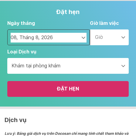
Đặt hẹn
Ngày tháng
Giờ làm việc
Giờ
Navigate
Loại Dịch vụ
forward
to
Khám tại phòng khám
interact
with
the
ĐẶT HẸN
calendar
and
select
a
date.
Dịch vụ
Press
the
Lưu ý: Bảng giá dịch vụ trên Docosan chỉ mang tính chất tham khảo và