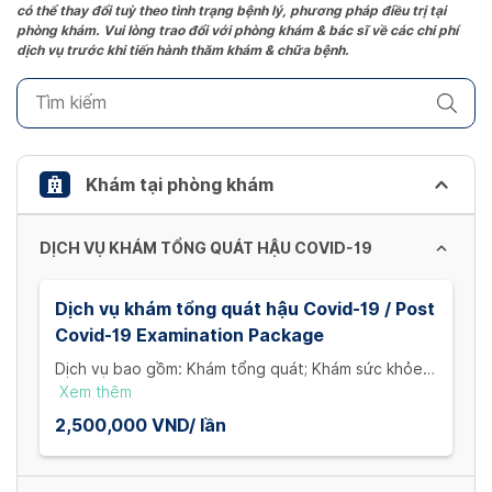
có thể thay đổi tuỳ theo tình trạng bệnh lý, phương pháp điều trị tại
question
phòng khám. Vui lòng trao đổi với phòng khám & bác sĩ về các chi phí
mark
dịch vụ trước khi tiến hành thăm khám & chữa bệnh.
key
to
get
the
keyboard
Khám tại phòng khám
shortcuts
for
DỊCH VỤ KHÁM TỔNG QUÁT HẬU COVID-19
changing
dates.
Dịch vụ khám tổng quát hậu Covid-19 / Post
Covid-19 Examination Package
Dịch vụ bao gồm: Khám tổng quát; Khám sức khỏe
tâm thần kinh; Xét nghiệm: Công thức máu; CRP; VS;
Xem thêm
chức năng thận, chức năng gan, D dimer; Siêu âm
2,500,000 VND/ lần
Doppler TM sâu; và Xquang phổi; nhưng không bao
gồm CT phổi không cản quang. / Services include:
General examination; Mental health examination;