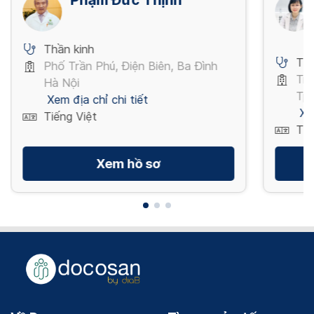
Thần kinh
Thầ
Phố Trần Phú, Điện Biên, Ba Đình
Trầ
Hà Nội
Tp 
Xem địa chỉ chi tiết
Xe
Tiếng Việt
Tiế
Xem hồ sơ