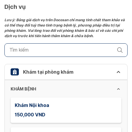
date.
Dịch vụ
Press
the
Lưu ý: Bảng giá dịch vụ trên Docosan chỉ mang tính chất tham khảo và
có thể thay đổi tuỳ theo tình trạng bệnh lý, phương pháp điều trị tại
question
phòng khám. Vui lòng trao đổi với phòng khám & bác sĩ về các chi phí
mark
dịch vụ trước khi tiến hành thăm khám & chữa bệnh.
key
to
get
the
keyboard
Khám tại phòng khám
shortcuts
for
KHÁM BỆNH
changing
dates.
Khám Nội khoa
150,000 VND