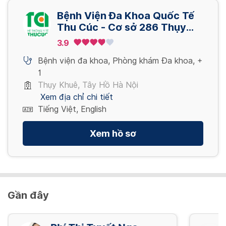
Xem thêm
3,400,000 VND
Bệnh Viện Đa Khoa Quốc Tế
Gói khám – nam – khám sức khỏe tổng quát
Nội soi dạ dày ống mềm có sinh thiết_ Lấy
Thu Cúc - Cơ sở 286 Thụy
định kỳ – nâng cao
Xem thêm
mẫu bệnh phẩm XN. Test HP
Khuê - Tây Hồ - Hà Nội
3.9
3,200,000 VND
700,000 VND
Bệnh viện đa khoa
,
Phòng khám Đa khoa
,
+
1
Xem thêm
Gói khám – nam – khám sức khỏe tổng quát
Thụy Khuê, Tây Hồ Hà Nội
định kỳ – nâng cao – cs2
Xem địa chỉ chi tiết
4,621,000 VND
Tiếng Việt, English
Xem hồ sơ
Xem thêm
Gần đây