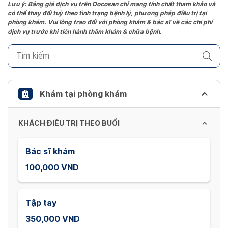
the
Lưu ý: Bảng giá dịch vụ trên Docosan chỉ mang tính chất tham khảo và
có thể thay đổi tuỳ theo tình trạng bệnh lý, phương pháp điều trị tại
question
phòng khám. Vui lòng trao đổi với phòng khám & bác sĩ về các chi phí
mark
dịch vụ trước khi tiến hành thăm khám & chữa bệnh.
key
to
get
the
keyboard
Khám tại phòng khám
shortcuts
for
KHÁCH ĐIỀU TRỊ THEO BUỔI
changing
dates.
Bác sĩ khám
100,000 VND
Tập tay
350,000 VND