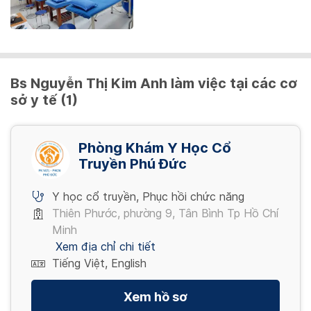
Gói 2 (Điều trị 14 ngày) - Liệu trình 2 - 3
4,900,000 VND/ Gói
Bs Nguyễn Thị Kim Anh làm việc tại các cơ
Gói 3 (Điều trị 7 ngày) - Liệu trình 1
sở y tế (1)
3,500,000 VND/ Gói
Phòng Khám Y Học Cổ
Gói 3 (Điều trị 7 ngày) - Liệu trình 2 - 3
Truyền Phú Đức
2,450,000 VND/ Gói
Y học cổ truyền
,
Phục hồi chức năng
Thiên Phước, phường 9, Tân Bình Tp Hồ Chí
Minh
Xem địa chỉ chi tiết
Tiếng Việt, English
Xem hồ sơ