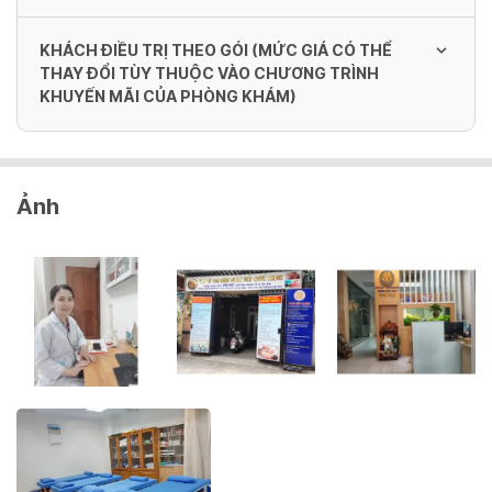
KHÁCH ĐIỀU TRỊ THEO GÓI (MỨC GIÁ CÓ THỂ
THAY ĐỔI TÙY THUỘC VÀO CHƯƠNG TRÌNH
KHUYẾN MÃI CỦA PHÒNG KHÁM)
Gói 1 (Điều trị 26 ngày) - Liệu trình 1
Ảnh
13,000,000 VND/ Gói
Gói 1 (Điều trị 26 ngày) - Liệu trình 2 - 3
9,100,000 VND/ Gói
Gói 2 (Điều trị 14 ngày) - Liệu trình 1
7,000,000 VND/ Gói