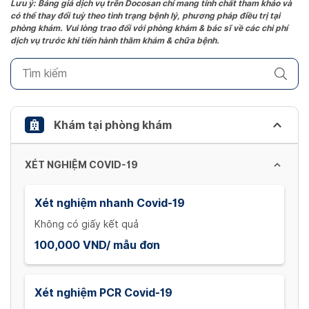
the
Lưu ý: Bảng giá dịch vụ trên Docosan chỉ mang tính chất tham khảo và
có thể thay đổi tuỳ theo tình trạng bệnh lý, phương pháp điều trị tại
question
phòng khám. Vui lòng trao đổi với phòng khám & bác sĩ về các chi phí
mark
dịch vụ trước khi tiến hành thăm khám & chữa bệnh.
key
to
get
the
keyboard
Khám tại phòng khám
shortcuts
for
XÉT NGHIỆM COVID-19
changing
dates.
Xét nghiệm nhanh Covid-19
Không có giấy kết quả
100,000 VND/ mẫu đơn
Xét nghiệm PCR Covid-19