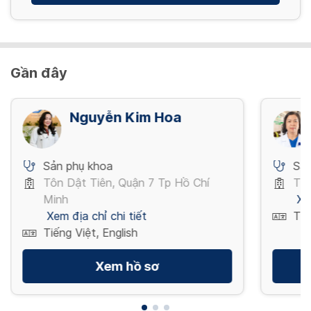
Gần đây
Nguyễn Kim Hoa
Sản phụ khoa
Sản
Tôn Dật Tiên, Quận 7 Tp Hồ Chí
Thụ
Minh
Xe
Xem địa chỉ chi tiết
Tiế
Tiếng Việt, English
Xem hồ sơ