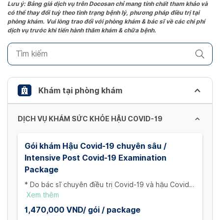
the
Lưu ý: Bảng giá dịch vụ trên Docosan chỉ mang tính chất tham khảo và
có thể thay đổi tuỳ theo tình trạng bệnh lý, phương pháp điều trị tại
question
phòng khám. Vui lòng trao đổi với phòng khám & bác sĩ về các chi phí
mark
dịch vụ trước khi tiến hành thăm khám & chữa bệnh.
key
to
get
the
keyboard
Khám tại phòng khám
shortcuts
for
DỊCH VỤ KHÁM SỨC KHỎE HẬU COVID-19
changing
dates.
Gói khám Hậu Covid-19 chuyên sâu /
Intensive Post Covid-19 Examination
Package
* Do bác sĩ chuyên điều trị Covid-19 và hậu Covid-
19 đảm nhận ** Gói khám bao gồm: 1. Khám lâm
Xem thêm
sàng 2. Xét nghiệm máu tổng quát (Công thức máu,
1,470,000 VND/ gói / package
đường huyết lúc đói, cholesterol toàn phần,