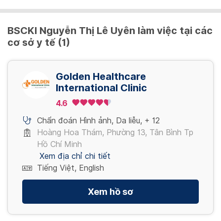
2,500,000 VND
Phẫu thuật vá da diện tích <5cm2 / Skin
patch surgery <5cm2
BSCKI Nguyễn Thị Lê Uyên làm việc tại các
Xem thêm
cơ sở y tế (1)
2,000,000 VND
Xem thêm
Golden Healthcare
International Clinic
4.6
Chẩn đoán Hình ảnh
,
Da liễu
,
+ 12
Hoàng Hoa Thám, Phường 13, Tân Bình Tp
Hồ Chí Minh
Xem địa chỉ chi tiết
Tiếng Việt, English
Xem hồ sơ