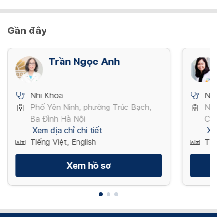
Gần đây
Trần Ngọc Anh
Nhi Khoa
Nh
Phố Yên Ninh, phường Trúc Bạch,
Ng
Ba Đình Hà Nội
Chí
Xem địa chỉ chi tiết
Xe
Tiếng Việt, English
Tiế
Xem hồ sơ