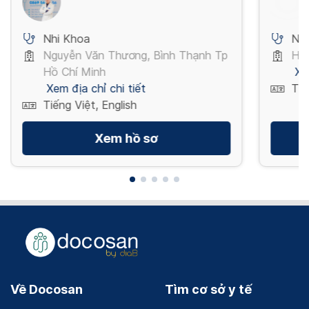
Nhi Khoa
Nh
Nguyễn Văn Thương, Bình Thạnh Tp
Hiệ
Hồ Chí Minh
Xe
Xem địa chỉ chi tiết
Tiế
Tiếng Việt, English
Xem hồ sơ
Về Docosan
Tìm cơ sở y tế