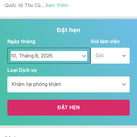
Quốc tế Thu Cú...
Xem thêm
Đặt hẹn
Ngày tháng
Giờ làm việc
Giờ
Navigate
Loại Dịch vụ
forward
to
Khám tại phòng khám
interact
with
the
ĐẶT HẸN
calendar
and
select
a