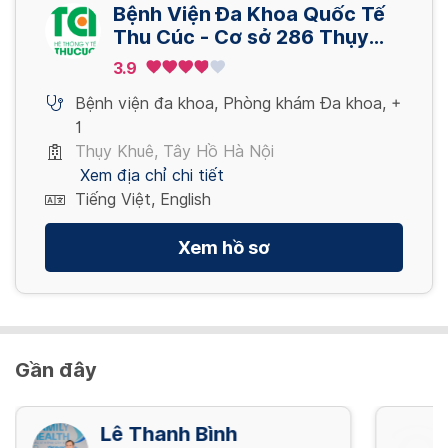
3,400,000 VND
Bệnh Viện Đa Khoa Quốc Tế
Gói khám – nam – khám sức khỏe tổng quát
Nội soi dạ dày ống mềm có sinh thiết_ Lấy
Thu Cúc - Cơ sở 286 Thụy
định kỳ – nâng cao
Xem thêm
mẫu bệnh phẩm XN. Test HP
Khuê - Tây Hồ - Hà Nội
3.9
3,200,000 VND
700,000 VND
Bệnh viện đa khoa
,
Phòng khám Đa khoa
,
+
1
Xem thêm
Gói khám – nam – khám sức khỏe tổng quát
Thụy Khuê, Tây Hồ Hà Nội
định kỳ – nâng cao – cs2
Xem địa chỉ chi tiết
4,621,000 VND
Tiếng Việt, English
Xem hồ sơ
Xem thêm
Gần đây
Lê Thanh Bình