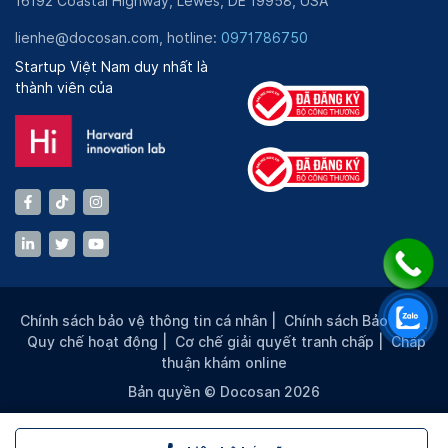
16192 Coastal Highway, Lewes, DE 19958, USA
lienhe@docosan.com, hotline:
0971786750
Startup Việt Nam duy nhất là
thành viên của
Chính sách bảo vệ thông tin cá nhân
|
Chính sách Bảo mật
|
Quy chế hoạt động
|
Cơ chế giải quyết tranh chấp
|
Chấp
thuận khám online
Bản quyền © Docosan 2026