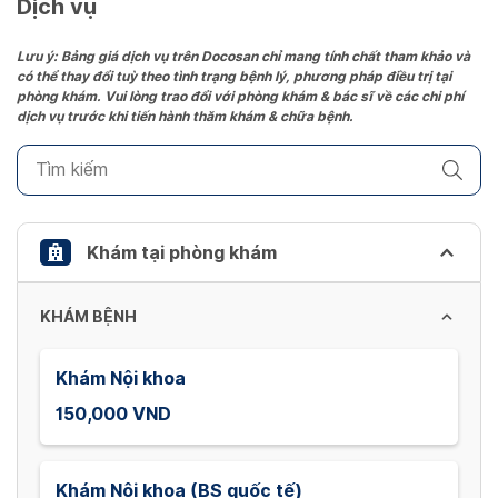
date.
Dịch vụ
Press
the
Lưu ý: Bảng giá dịch vụ trên Docosan chỉ mang tính chất tham khảo và
có thể thay đổi tuỳ theo tình trạng bệnh lý, phương pháp điều trị tại
question
phòng khám. Vui lòng trao đổi với phòng khám & bác sĩ về các chi phí
mark
dịch vụ trước khi tiến hành thăm khám & chữa bệnh.
key
to
get
the
keyboard
Khám tại phòng khám
shortcuts
for
KHÁM BỆNH
changing
dates.
Khám Nội khoa
150,000 VND
Khám Nội khoa (BS quốc tế)