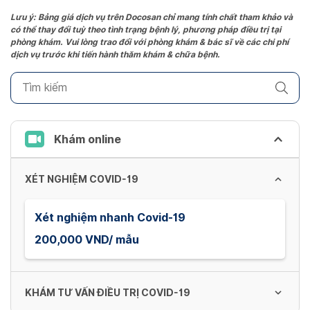
the
Lưu ý: Bảng giá dịch vụ trên Docosan chỉ mang tính chất tham khảo và
có thể thay đổi tuỳ theo tình trạng bệnh lý, phương pháp điều trị tại
question
phòng khám. Vui lòng trao đổi với phòng khám & bác sĩ về các chi phí
mark
dịch vụ trước khi tiến hành thăm khám & chữa bệnh.
key
to
get
the
keyboard
Khám online
shortcuts
for
XÉT NGHIỆM COVID-19
changing
dates.
Xét nghiệm nhanh Covid-19
200,000 VND/ mẫu
KHÁM TƯ VẤN ĐIỀU TRỊ COVID-19