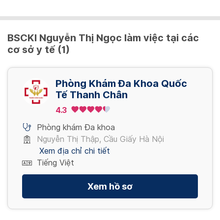
Xét nghiệm PCR Covid-19 (mẫu gộp 2 ~ 3)
500,000 VND/ người
BSCKI Nguyễn Thị Ngọc làm việc tại các
cơ sở y tế (1)
Xét nghiệm PCR Covid-19 (mẫu gộp 4 ~ 7)
350,000 VND/ người
Phòng Khám Đa Khoa Quốc
Tế Thanh Chân
Xét nghiệm PCR Covid-19 (mẫu gộp 8 ~ 10)
4.3
300,000 VND/ người
Phòng khám Đa khoa
Nguyễn Thị Thập, Cầu Giấy Hà Nội
Xem địa chỉ chi tiết
KHÁM SỨC KHỎE HẬU COVID-19
Tiếng Việt
Xem hồ sơ
KHÁM BỆNH
Gói khám sức khỏe hậu Covid-19
1,945,000 VND/ gói