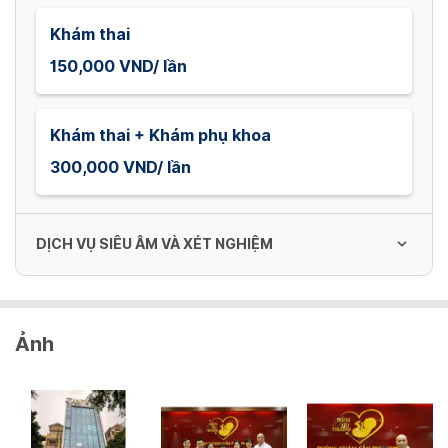
Khám thai
150,000 VND/ lần
Khám thai + Khám phụ khoa
300,000 VND/ lần
DỊCH VỤ SIÊU ÂM VÀ XÉT NGHIỆM
Monitoring Sản khoa
Ảnh
200,000 VND/ lần
Soi cổ tử cung kỹ thuật số