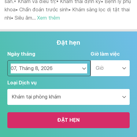
sản.* Khám và điều trị:• Khám thai định kỳ• Bệnh lý phụ
khoa• Chẩn đoán trước sinh• Khám sàng lọc dị tật thai
nhi• Siêu âm...
Xem thêm
Đặt hẹn
Ngày tháng
Giờ làm việc
Giờ
Navigate
Loại Dịch vụ
forward
to
Khám tại phòng khám
interact
with
the
ĐẶT HẸN
calendar
and
select