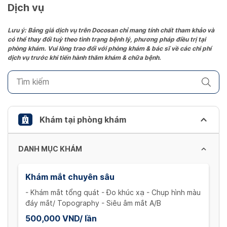
date.
Dịch vụ
Press
the
Lưu ý: Bảng giá dịch vụ trên Docosan chỉ mang tính chất tham khảo và
có thể thay đổi tuỳ theo tình trạng bệnh lý, phương pháp điều trị tại
question
phòng khám. Vui lòng trao đổi với phòng khám & bác sĩ về các chi phí
mark
dịch vụ trước khi tiến hành thăm khám & chữa bệnh.
key
to
get
the
keyboard
Khám tại phòng khám
shortcuts
for
DANH MỤC KHÁM
changing
dates.
Khám mắt chuyên sâu
- Khám mắt tổng quát - Đo khúc xạ - Chụp hình màu
đáy mắt/ Topography - Siêu âm mắt A/B
500,000 VND/ lần