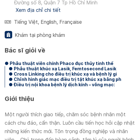
Đường số 8, Quận 7 Tp Hồ Chí Minh
Xem địa chỉ chi tiết
Tiếng Việt
,
English
,
Française
Khám tại phòng khám
Bác sĩ giỏi về
● Phẫu thuật viên chính Phaco đục thủy tinh thể
● Phẫu thuật khúc xạ Lasik, Femtosecond Lasik
● Cross Linking cho điều trị khúc xạ và bệnh lý gi
● Chỉnh hình giác mạc điều trị tật khúc xạ bằng ph
● Điều trị nội khoa bệnh lý dịch kính – võng mạc:
Giới thiệu
Một người thích giao tiếp, chăm sóc bệnh nhân một
cách chu đáo, cẩn thận. Luôn cầu tiến học hỏi cập nhật
những kiến thức mới. Tôn trọng đồng nghiệp và nhân
viên. Chú trọng đến hòan cảnh, tâm lý của người bệnh