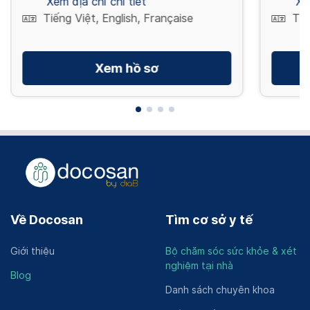
Xem địa chỉ chi tiết
Xe
Tiếng Việt, English, Française
Tiế
Xem hồ sơ
Về Docosan
Tìm cơ sở y tế
Giới thiệu
Bộ chăm sóc sức khỏe & xét
nghiệm tại nhà
Blog
Danh sách chuyên khoa