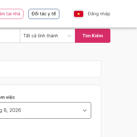
ệm tại nhà
Đối tác y tế
Đăng nhập
Tất cả tỉnh thành
Tìm Kiếm
àm việc
ity_time