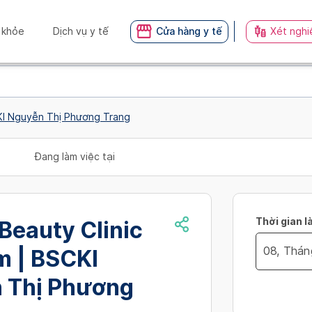
 khỏe
Dịch vụ y tế
Cửa hàng y tế
Xét nghi
CKI Nguyễn Thị Phương Trang
Đang làm việc tại
Thời gian l
Beauty Clinic
m | BSCKI
Navigate
 Thị Phương
no_availibil
forward
to