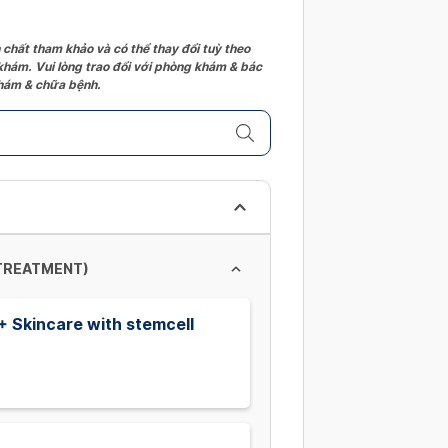
 chất tham khảo và có thể thay đổi tuỳ theo
 khám. Vui lòng trao đổi với phòng khám & bác
 khám & chữa bệnh.
 TREATMENT)
 + Skincare with stemcell