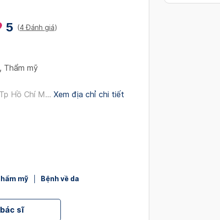
interact
with
5
(
4 Đánh giá
)
the
calendar
and
select
,
Thẩm mỹ
a
date.
Tp Hồ Chí M...
Xem địa chỉ chi tiết
Press
the
question
mark
key
to
get
 thẩm mỹ
Bệnh về da
the
keyboard
shortcut
 bác sĩ
for