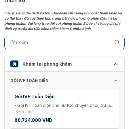
Dịch vụ
Press
the
Lưu ý: Bảng giá dịch vụ trên Docosan chỉ mang tính chất tham khảo và
có thể thay đổi tuỳ theo tình trạng bệnh lý, phương pháp điều trị tại
question
phòng khám. Vui lòng trao đổi với phòng khám & bác sĩ về các chi phí
mark
dịch vụ trước khi tiến hành thăm khám & chữa bệnh.
key
to
get
the
keyboard
Khám tại phòng khám
shortcuts
for
GÓI IVF TOÀN DIỆN
changing
dates.
Gói IVF Toàn Diện
- Gói IVF Toàn diện cho nữ (Có chuyển phôi, trữ 5
cọng)
Xem thêm
+ Khám và xét nghiệm ban đầu cho vợ: Khám hiếm
88,724,000 VND
muộn, siêu âm ngã âm đạo, trọn bộ xét nghiệm máu