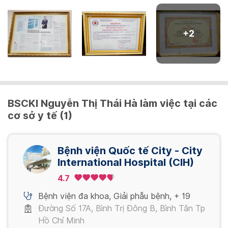
- Siêu âm Bụng
- Siêu âm tuyến giáp
- CT ngực - không tiêm thuốc tương phản
+
2
- Khám sản phụ khoa
- Pap's smear-Thin prep
- HPV định type,PCR-ELSA
- Soi tươi dịch âm đạo
- Siêu âm vú
- Máu ẩn trong phân, test nhanh
BSCKI Nguyễn Thị Thái Hà làm việc tại các
cơ sở y tế (1)
Bệnh viện Quốc tế City - City
International Hospital (CIH)
4.7
Bệnh viện đa khoa
,
Giải phẫu bệnh
,
+ 19
Đường Số 17A, Bình Trị Đông B, Bình Tân Tp
Hồ Chí Minh