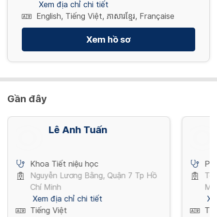
Xem địa chỉ chi tiết
English, Tiếng Việt, ភាសារខ្មែរ, Française
Xem hồ sơ
Gần đây
Lê Anh Tuấn
Khoa Tiết niệu học
Phẫ
Nguyễn Lương Bằng, Quận 7 Tp Hồ
Tôn
Chí Minh
Mi
Xem địa chỉ chi tiết
Xe
Tiếng Việt
Tiế