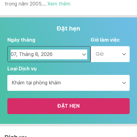
trong năm 2005....
Xem thêm
Đặt hẹn
Ngày tháng
Giờ làm việc
Giờ
Navigate
Loại Dịch vụ
forward
to
Khám tại phòng khám
interact
with
the
ĐẶT HẸN
calendar
and
select
a
date.