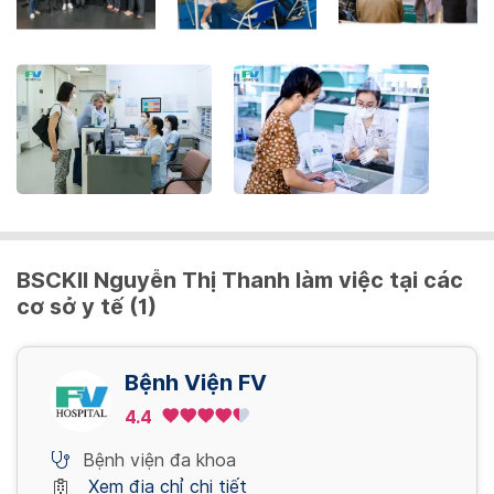
the
keyboard
shortcuts
for
changing
dates.
BSCKII Nguyễn Thị Thanh làm việc tại các
cơ sở y tế (1)
Bệnh Viện FV
4.4
Bệnh viện đa khoa
Xem địa chỉ chi tiết