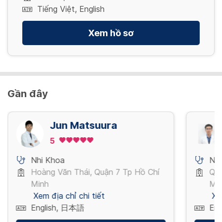
Tiếng Việt, English
Xem hồ sơ
Gần đây
Jun Matsuura
5
Nhi Khoa
Nh
Hoàng Văn Thái, Quận 7 Tp Hồ Chí
Quố
Minh
Mi
Xem địa chỉ chi tiết
Xe
English, 日本語
Eng