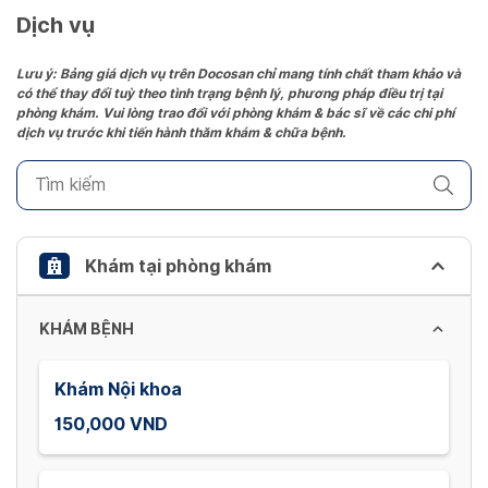
date.
Dịch vụ
Press
the
Lưu ý: Bảng giá dịch vụ trên Docosan chỉ mang tính chất tham khảo và
có thể thay đổi tuỳ theo tình trạng bệnh lý, phương pháp điều trị tại
question
phòng khám. Vui lòng trao đổi với phòng khám & bác sĩ về các chi phí
mark
dịch vụ trước khi tiến hành thăm khám & chữa bệnh.
key
to
get
the
keyboard
Khám tại phòng khám
shortcuts
for
KHÁM BỆNH
changing
dates.
Khám Nội khoa
150,000 VND