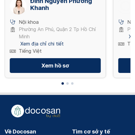
Đinh Nguyễn Phương
Khanh
Nội khoa
Nội
Phường An Phú, Quận 2 Tp Hồ Chí
Phư
Minh
Xe
Xem địa chỉ chi tiết
Tiế
Tiếng Việt
Xem hồ sơ
Về Docosan
Tìm cơ sở y tế