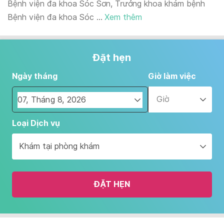
Bệnh viện đa khoa Sóc Sơn, Trưởng khoa khám bệnh
Bệnh viện đa khoa Sóc ...
Xem thêm
Đặt hẹn
Ngày tháng
Giờ làm việc
Giờ
Navigate
Loại Dịch vụ
forward
to
Khám tại phòng khám
interact
with
the
ĐẶT HẸN
calendar
and
select
a