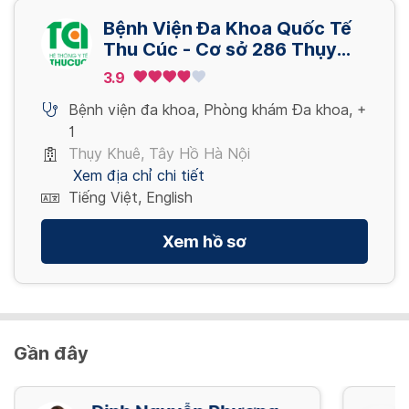
Xem thêm
3,400,000 VND
Bệnh Viện Đa Khoa Quốc Tế
Gói khám – nam – khám sức khỏe tổng quát
Nội soi dạ dày ống mềm có sinh thiết_ Lấy
Thu Cúc - Cơ sở 286 Thụy
định kỳ – nâng cao
Xem thêm
mẫu bệnh phẩm XN. Test HP
Khuê - Tây Hồ - Hà Nội
3.9
3,200,000 VND
700,000 VND
Bệnh viện đa khoa
,
Phòng khám Đa khoa
,
+
1
Xem thêm
Gói khám – nam – khám sức khỏe tổng quát
Thụy Khuê, Tây Hồ Hà Nội
định kỳ – nâng cao – cs2
Xem địa chỉ chi tiết
4,621,000 VND
Tiếng Việt, English
Xem hồ sơ
Xem thêm
Gần đây