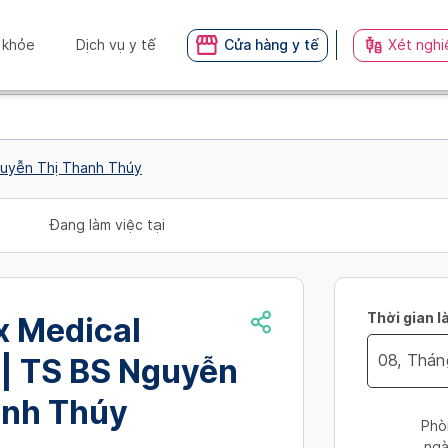
 khỏe
Dịch vụ y tế
Cửa hàng y tế
Xét nghi
guyễn Thị Thanh Thúy
Đang làm việc tại
Thời gian l
x Medical
 | TS BS Nguyễn
Navigate
anh Thúy
forward
Phò
to
ngà