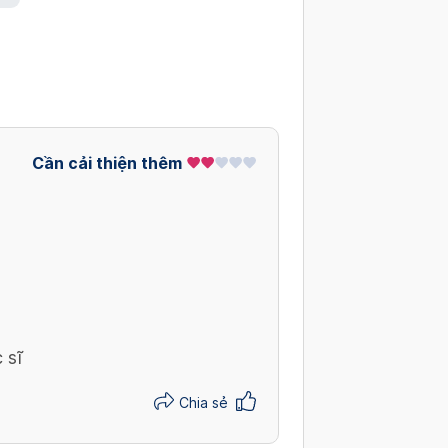
Cần cải thiện thêm
 sĩ
Chia sẻ