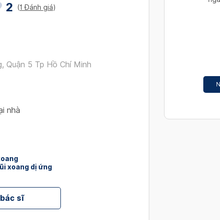
2
interact
(
1 Đánh giá
)
with
the
calendar
and
, Quận 5 Tp Hồ Chí Minh
select
a
N
date.
Press
ại nhà
the
question
mark
key
to
xoang
i xoang dị ứng
get
the
keyboard
 bác sĩ
shortcut
for